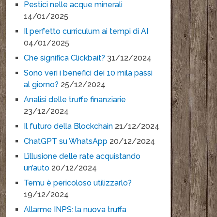
Pestici nelle acque minerali
14/01/2025
Il perfetto curriculum ai tempi di AI
04/01/2025
Che significa Clickbait?
31/12/2024
Sono veri i benefici dei 10 mila passi
al giorno?
25/12/2024
Analisi delle truffe finanziarie
23/12/2024
Il futuro della Blockchain
21/12/2024
ChatGPT su WhatsApp
20/12/2024
L’illusione delle rate acquistando
un’auto
20/12/2024
Temu è pericoloso utilizzarlo?
19/12/2024
Allarme INPS: la nuova truffa