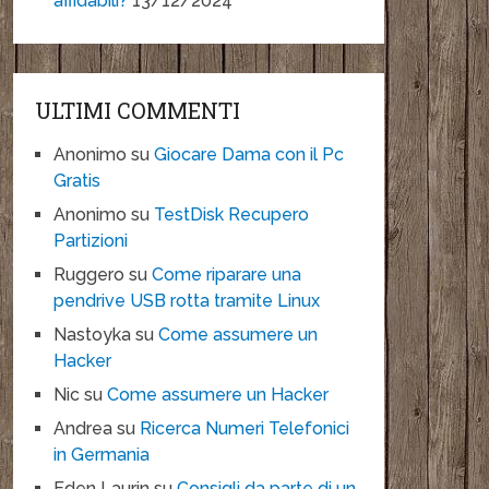
affidabili?
13/12/2024
ULTIMI COMMENTI
Anonimo
su
Giocare Dama con il Pc
Gratis
Anonimo
su
TestDisk Recupero
Partizioni
Ruggero
su
Come riparare una
pendrive USB rotta tramite Linux
Nastoyka
su
Come assumere un
Hacker
Nic
su
Come assumere un Hacker
Andrea
su
Ricerca Numeri Telefonici
in Germania
Eden Laurin
su
Consigli da parte di un