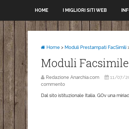
HOME
I MIGLIORI SITI WEB
IN
Home
>
Moduli Prestampati FacSimili
Moduli Facsimile
Redazione Anarchia.com
11/07/2
commento
Dal sito istituzionale Italia. GOv una miria