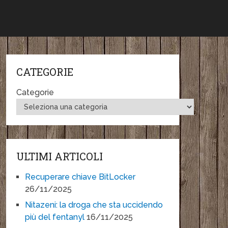
CATEGORIE
Categorie
ULTIMI ARTICOLI
Recuperare chiave BitLocker
26/11/2025
Nitazeni: la droga che sta uccidendo
più del fentanyl
16/11/2025