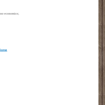
egno economico;
zione
.