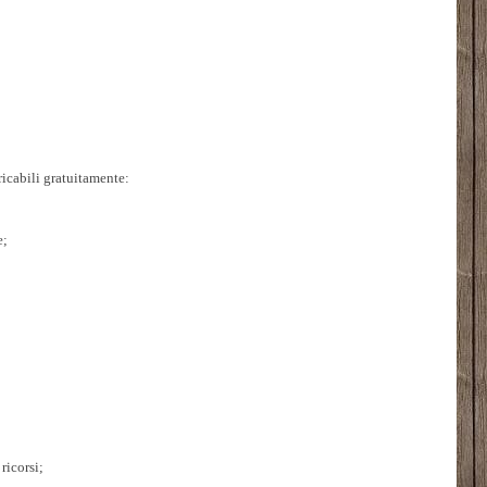
ricabili gratuitamente:
e;
ricorsi;