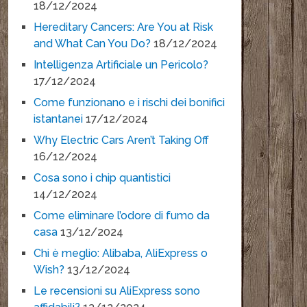
18/12/2024
Hereditary Cancers: Are You at Risk
and What Can You Do?
18/12/2024
Intelligenza Artificiale un Pericolo?
17/12/2024
Come funzionano e i rischi dei bonifici
istantanei
17/12/2024
Why Electric Cars Aren’t Taking Off
16/12/2024
Cosa sono i chip quantistici
14/12/2024
Come eliminare l’odore di fumo da
casa
13/12/2024
Chi è meglio: Alibaba, AliExpress o
Wish?
13/12/2024
Le recensioni su AliExpress sono