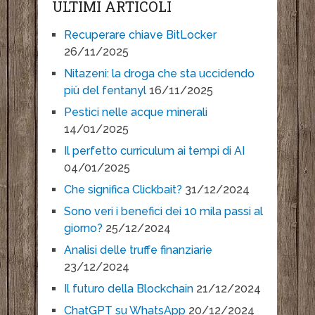
ULTIMI ARTICOLI
Recuperare chiave BitLocker
26/11/2025
Nitazeni: la droga che sta uccidendo
più del fentanyl
16/11/2025
Pestici nelle acque minerali
14/01/2025
Il perfetto curriculum ai tempi di AI
04/01/2025
Che significa Clickbait?
31/12/2024
Sono veri i benefici dei 10 mila passi al
giorno?
25/12/2024
Analisi delle truffe finanziarie
23/12/2024
Il futuro della Blockchain
21/12/2024
ChatGPT su WhatsApp
20/12/2024