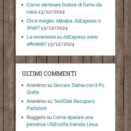
Come eliminare l’odore di fumo da
casa
13/12/2024
Chi è meglio: Alibaba, AliExpress o
Wish?
13/12/2024
Le recensioni su AliExpress sono
affidabili?
13/12/2024
ULTIMI COMMENTI
Anonimo
su
Giocare Dama con il Pc
Gratis
Anonimo
su
TestDisk Recupero
Partizioni
Ruggero
su
Come riparare una
pendrive USB rotta tramite Linux