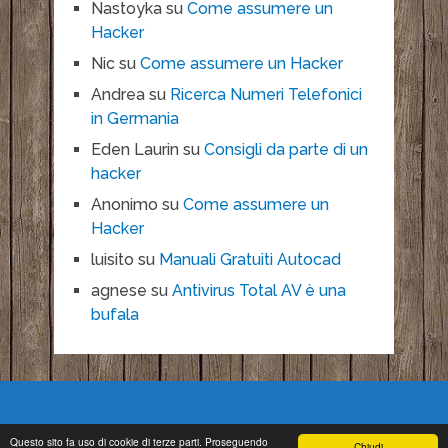
Nastoyka
su
Come assumere un
Hacker
Nic
su
Come assumere un Hacker
Andrea
su
Ricerca Numeri Telefonici
in Germania
Eden Laurin
su
Consigli da parte di un
hacker
Anonimo
su
Come assumere un
Hacker
luisito
su
Manuali Gratuiti Autocad
agnese
su
Antivirus Total AV è una
bufala
Questo sito fa uso di cookie di terze parti. Proseguendo
Chiudi