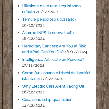
L’illusione delle rate acquistando
un’auto
20/12/2024
Temu è pericoloso utilizzarlo?
19/12/2024
Allarme INPS: la nuova truffa
18/12/2024
Hereditary Cancers: Are You at Risk
and What Can You Do?
18/12/2024
Intelligenza Artificiale un Pericolo?
17/12/2024
Come funzionano e i rischi dei bonifici
istantanei
17/12/2024
Why Electric Cars Aren’t Taking Off
16/12/2024
Cosa sono i chip quantistici
14/12/2024