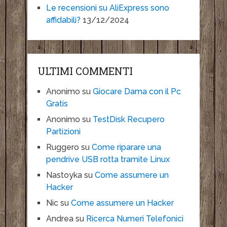
Le recensioni su AliExpress sono
affidabili?
13/12/2024
ULTIMI COMMENTI
Anonimo
su
Giocare Dama con il Pc
Gratis
Anonimo
su
TestDisk Recupero
Partizioni
Ruggero
su
Come riparare una
pendrive USB rotta tramite Linux
Nastoyka
su
Come assumere un
Hacker
Nic
su
Come assumere un Hacker
Andrea
su
Ricerca Numeri Telefonici