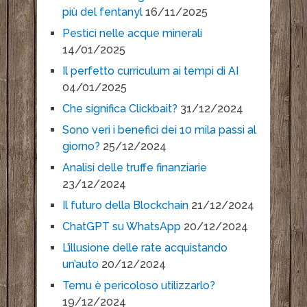
più del fentanyl
16/11/2025
Pestici nelle acque minerali
14/01/2025
Il perfetto curriculum ai tempi di AI
04/01/2025
Che significa Clickbait?
31/12/2024
Sono veri i benefici dei 10 mila passi al
giorno?
25/12/2024
Analisi delle truffe finanziarie
23/12/2024
Il futuro della Blockchain
21/12/2024
ChatGPT su WhatsApp
20/12/2024
L’illusione delle rate acquistando
un’auto
20/12/2024
Temu è pericoloso utilizzarlo?
19/12/2024