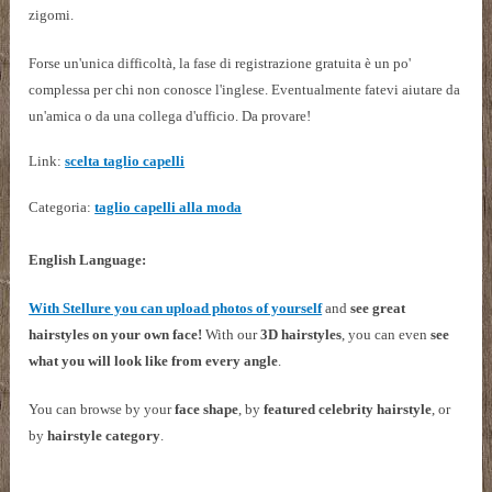
zigomi.
Forse un'unica difficoltà, la fase di registrazione gratuita è un po'
complessa per chi non conosce l'inglese. Eventualmente fatevi aiutare da
un'amica o da una collega d'ufficio. Da provare!
Link:
scelta taglio capelli
Categoria:
taglio capelli alla moda
English Language:
With Stellure you can upload photos of yourself
and
see great
hairstyles on your own face!
With our
3D hairstyles
, you can even
see
what you will look like from every angle
.
You can browse by your
face shape
, by
featured celebrity hairstyle
, or
by
hairstyle category
.