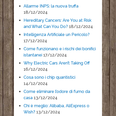
Allarme INPS: la nuova truffa
18/12/2024
Hereditary Cancers: Are You at Risk
and What Can You Do?
18/12/2024
Intelligenza Artificiale un Pericolo?
17/12/2024
Come funzionano e i rischi dei bonifici
istantanei
17/12/2024
Why Electric Cars Aren’t Taking Off
16/12/2024
Cosa sono i chip quantistici
14/12/2024
Come eliminare l’odore di fumo da
casa
13/12/2024
Chi è meglio: Alibaba, AliExpress o
Wish?
13/12/2024