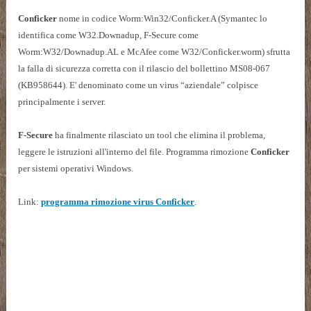
Conficker
nome in codice Worm:Win32/Conficker.A (Symantec lo
identifica come W32.Downadup, F-Secure come
Worm:W32/Downadup.AL e McAfee come W32/Conficker.worm) sfrutta
la falla di sicurezza corretta con il rilascio del bollettino MS08-067
(KB958644). E' denominato come un virus “aziendale” colpisce
principalmente i server.
F-Secure
ha finalmente rilasciato un tool che elimina il problema,
leggere le istruzioni all'interno del file. Programma rimozione
Conficker
per sistemi operativi Windows.
Link:
programma rimozione virus Conficker
.