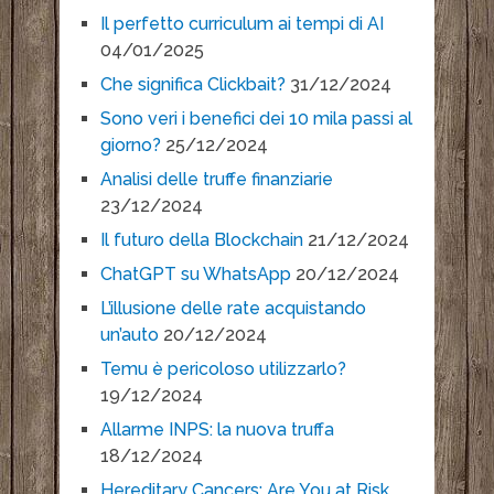
Il perfetto curriculum ai tempi di AI
04/01/2025
Che significa Clickbait?
31/12/2024
Sono veri i benefici dei 10 mila passi al
giorno?
25/12/2024
Analisi delle truffe finanziarie
23/12/2024
Il futuro della Blockchain
21/12/2024
ChatGPT su WhatsApp
20/12/2024
L’illusione delle rate acquistando
un’auto
20/12/2024
Temu è pericoloso utilizzarlo?
19/12/2024
Allarme INPS: la nuova truffa
18/12/2024
Hereditary Cancers: Are You at Risk