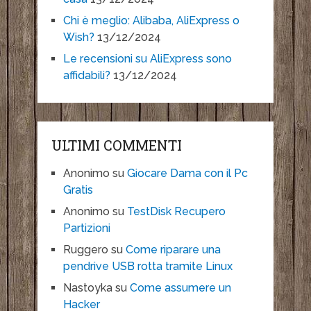
Chi è meglio: Alibaba, AliExpress o
Wish?
13/12/2024
Le recensioni su AliExpress sono
affidabili?
13/12/2024
ULTIMI COMMENTI
Anonimo
su
Giocare Dama con il Pc
Gratis
Anonimo
su
TestDisk Recupero
Partizioni
Ruggero
su
Come riparare una
pendrive USB rotta tramite Linux
Nastoyka
su
Come assumere un
Hacker