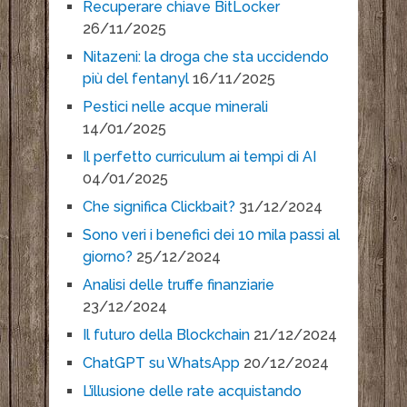
Recuperare chiave BitLocker
26/11/2025
Nitazeni: la droga che sta uccidendo
più del fentanyl
16/11/2025
Pestici nelle acque minerali
14/01/2025
Il perfetto curriculum ai tempi di AI
04/01/2025
Che significa Clickbait?
31/12/2024
Sono veri i benefici dei 10 mila passi al
giorno?
25/12/2024
Analisi delle truffe finanziarie
23/12/2024
Il futuro della Blockchain
21/12/2024
ChatGPT su WhatsApp
20/12/2024
L’illusione delle rate acquistando