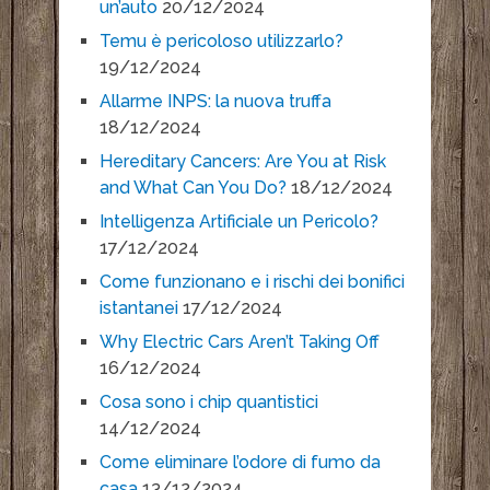
un’auto
20/12/2024
Temu è pericoloso utilizzarlo?
19/12/2024
Allarme INPS: la nuova truffa
18/12/2024
Hereditary Cancers: Are You at Risk
and What Can You Do?
18/12/2024
Intelligenza Artificiale un Pericolo?
17/12/2024
Come funzionano e i rischi dei bonifici
istantanei
17/12/2024
Why Electric Cars Aren’t Taking Off
16/12/2024
Cosa sono i chip quantistici
14/12/2024
Come eliminare l’odore di fumo da
casa
13/12/2024