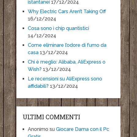
istantanei
17/12/2024
Why Electric Cars Aren’t Taking Off
16/12/2024
Cosa sono i chip quantistici
14/12/2024
Come eliminare l’odore di fumo da
casa
13/12/2024
Chi è meglio: Alibaba, AliExpress o
Wish?
13/12/2024
Le recensioni su AliExpress sono
affidabili?
13/12/2024
ULTIMI COMMENTI
Anonimo
su
Giocare Dama con il Pc
Gratis