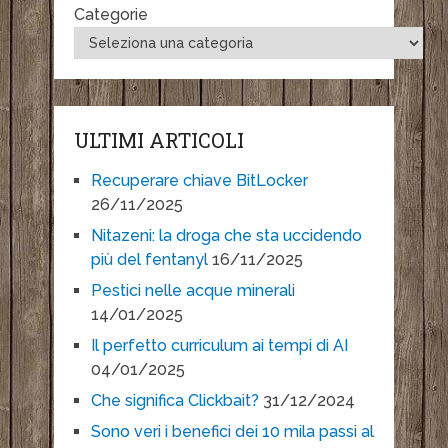
Categorie
ULTIMI ARTICOLI
Recuperare chiave BitLocker
26/11/2025
Nitazeni: la droga che sta uccidendo
più del fentanyl
16/11/2025
Pestici nelle acque minerali
14/01/2025
Il perfetto curriculum ai tempi di AI
04/01/2025
Che significa Clickbait?
31/12/2024
Sono veri i benefici dei 10 mila passi al