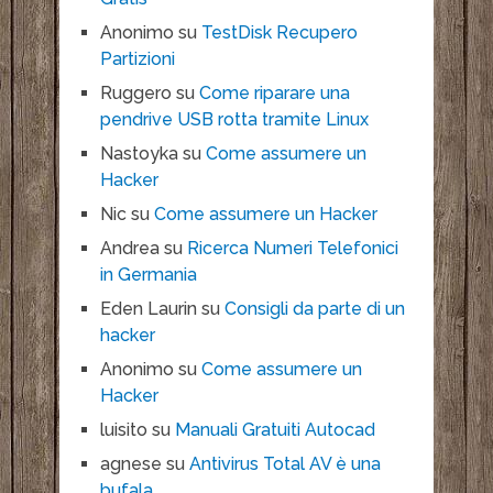
Anonimo
su
TestDisk Recupero
Partizioni
Ruggero
su
Come riparare una
pendrive USB rotta tramite Linux
Nastoyka
su
Come assumere un
Hacker
Nic
su
Come assumere un Hacker
Andrea
su
Ricerca Numeri Telefonici
in Germania
Eden Laurin
su
Consigli da parte di un
hacker
Anonimo
su
Come assumere un
Hacker
luisito
su
Manuali Gratuiti Autocad
agnese
su
Antivirus Total AV è una
bufala