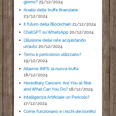
giorno?
25/12/2024
Analisi delle truffe finanziarie
23/12/2024
Il futuro della Blockchain
21/12/2024
ChatGPT su WhatsApp
20/12/2024
L’illusione delle rate acquistando
un’auto
20/12/2024
Temu è pericoloso utilizzarlo?
19/12/2024
Allarme INPS: la nuova truffa
18/12/2024
Hereditary Cancers: Are You at Risk
and What Can You Do?
18/12/2024
Intelligenza Artificiale un Pericolo?
17/12/2024
Come funzionano e i rischi dei bonifici