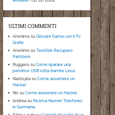
affidabili?
13/12/2024
ULTIMI COMMENTI
Anonimo
su
Giocare Dama con il Pc
Gratis
Anonimo
su
TestDisk Recupero
Partizioni
Ruggero
su
Come riparare una
pendrive USB rotta tramite Linux
Nastoyka
su
Come assumere un
Hacker
Nic
su
Come assumere un Hacker
Andrea
su
Ricerca Numeri Telefonici
in Germania
Eden Laurin
su
Consigli da parte di un