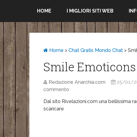
HOME
I MIGLIORI SITI WEB
IN
Home
>
Chat Gratis Mondo Chat
>
Smi
Smile Emoticons 
Redazione Anarchia.com
25/01/2
commento
Dal sito Rivelazioni.com una bellissima r
scaricare