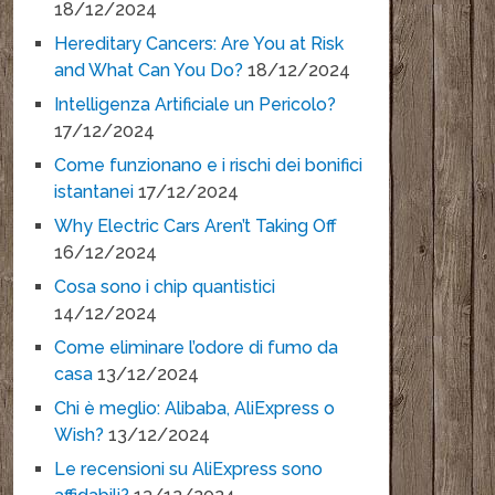
18/12/2024
Hereditary Cancers: Are You at Risk
and What Can You Do?
18/12/2024
Intelligenza Artificiale un Pericolo?
17/12/2024
Come funzionano e i rischi dei bonifici
istantanei
17/12/2024
Why Electric Cars Aren’t Taking Off
16/12/2024
Cosa sono i chip quantistici
14/12/2024
Come eliminare l’odore di fumo da
casa
13/12/2024
Chi è meglio: Alibaba, AliExpress o
Wish?
13/12/2024
Le recensioni su AliExpress sono