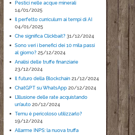
Pestici nelle acque minerali
14/01/2025
Il perfetto curriculum ai tempi di AI
04/01/2025
Che significa Clickbait?
31/12/2024
Sono veri i benefici dei 10 mila passi
al giorno?
25/12/2024
Analisi delle truffe finanziarie
23/12/2024
Il futuro della Blockchain
21/12/2024
ChatGPT su WhatsApp
20/12/2024
L’illusione delle rate acquistando
un’auto
20/12/2024
Temu è pericoloso utilizzarlo?
19/12/2024
Allarme INPS: la nuova truffa