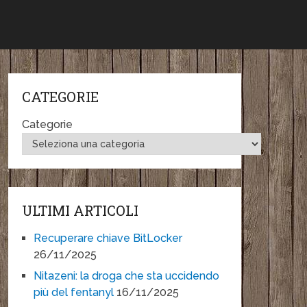
CATEGORIE
Categorie
ULTIMI ARTICOLI
Recuperare chiave BitLocker
26/11/2025
Nitazeni: la droga che sta uccidendo
più del fentanyl
16/11/2025