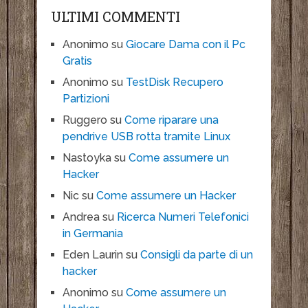
ULTIMI COMMENTI
Anonimo
su
Giocare Dama con il Pc
Gratis
Anonimo
su
TestDisk Recupero
Partizioni
Ruggero
su
Come riparare una
pendrive USB rotta tramite Linux
Nastoyka
su
Come assumere un
Hacker
Nic
su
Come assumere un Hacker
Andrea
su
Ricerca Numeri Telefonici
in Germania
Eden Laurin
su
Consigli da parte di un
hacker
Anonimo
su
Come assumere un