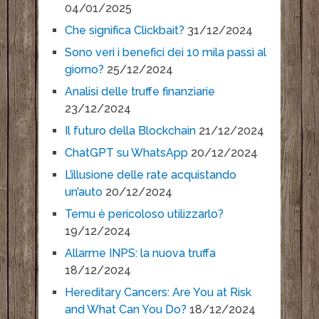
04/01/2025
Che significa Clickbait?
31/12/2024
Sono veri i benefici dei 10 mila passi al
giorno?
25/12/2024
Analisi delle truffe finanziarie
23/12/2024
Il futuro della Blockchain
21/12/2024
ChatGPT su WhatsApp
20/12/2024
L’illusione delle rate acquistando
un’auto
20/12/2024
Temu è pericoloso utilizzarlo?
19/12/2024
Allarme INPS: la nuova truffa
18/12/2024
Hereditary Cancers: Are You at Risk
and What Can You Do?
18/12/2024