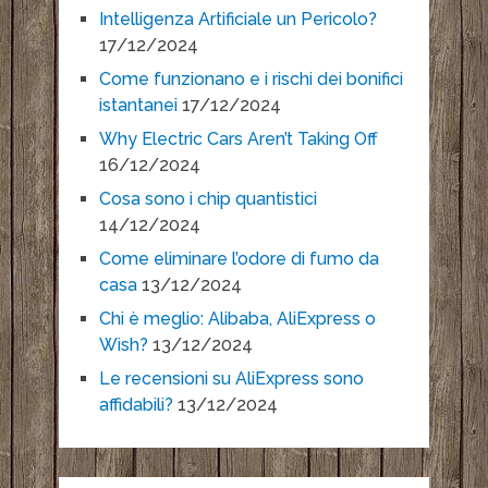
Intelligenza Artificiale un Pericolo?
17/12/2024
Come funzionano e i rischi dei bonifici
istantanei
17/12/2024
Why Electric Cars Aren’t Taking Off
16/12/2024
Cosa sono i chip quantistici
14/12/2024
Come eliminare l’odore di fumo da
casa
13/12/2024
Chi è meglio: Alibaba, AliExpress o
Wish?
13/12/2024
Le recensioni su AliExpress sono
affidabili?
13/12/2024