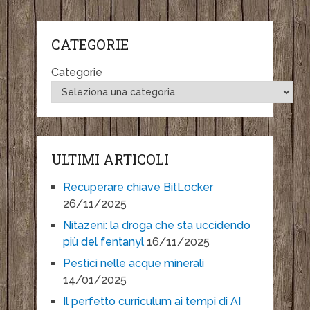
CATEGORIE
Categorie
ULTIMI ARTICOLI
Recuperare chiave BitLocker
26/11/2025
Nitazeni: la droga che sta uccidendo
più del fentanyl
16/11/2025
Pestici nelle acque minerali
14/01/2025
Il perfetto curriculum ai tempi di AI