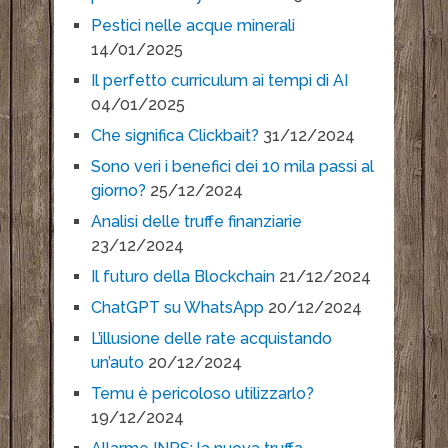
Pestici nelle acque minerali
14/01/2025
Il perfetto curriculum ai tempi di AI
04/01/2025
Che significa Clickbait?
31/12/2024
Sono veri i benefici dei 10 mila passi al
giorno?
25/12/2024
Analisi delle truffe finanziarie
23/12/2024
Il futuro della Blockchain
21/12/2024
ChatGPT su WhatsApp
20/12/2024
L’illusione delle rate acquistando
un’auto
20/12/2024
Temu è pericoloso utilizzarlo?
19/12/2024