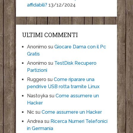
affidabili?
13/12/2024
ULTIMI COMMENTI
Anonimo
su
Giocare Dama con il Pc
Gratis
Anonimo
su
TestDisk Recupero
Partizioni
Ruggero
su
Come riparare una
pendrive USB rotta tramite Linux
Nastoyka
su
Come assumere un
Hacker
Nic
su
Come assumere un Hacker
Andrea
su
Ricerca Numeri Telefonici
in Germania