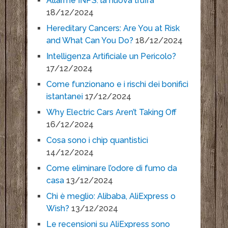
Allarme INPS: la nuova truffa
18/12/2024
Hereditary Cancers: Are You at Risk
and What Can You Do?
18/12/2024
Intelligenza Artificiale un Pericolo?
17/12/2024
Come funzionano e i rischi dei bonifici
istantanei
17/12/2024
Why Electric Cars Aren’t Taking Off
16/12/2024
Cosa sono i chip quantistici
14/12/2024
Come eliminare l’odore di fumo da
casa
13/12/2024
Chi è meglio: Alibaba, AliExpress o
Wish?
13/12/2024
Le recensioni su AliExpress sono