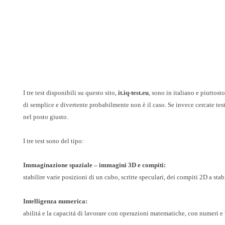
I tre test disponibili su questo sito,
it.iq-test.eu
, sono in italiano e piuttost
di semplice e divertente probabilmente non è il caso. Se invece cercate test
nel posto giusto.
I tre test sono del tipo:
Immaginazione spaziale – immagini 3D e compiti:
stabilire varie posizioni di un cubo, scritte speculari, dei compiti 2D a stabil
Intelligenza numerica:
abilitá e la capacitá di lavorare con operazioni matematiche, con numeri 