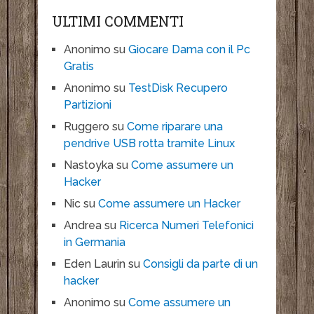
ULTIMI COMMENTI
Anonimo
su
Giocare Dama con il Pc
Gratis
Anonimo
su
TestDisk Recupero
Partizioni
Ruggero
su
Come riparare una
pendrive USB rotta tramite Linux
Nastoyka
su
Come assumere un
Hacker
Nic
su
Come assumere un Hacker
Andrea
su
Ricerca Numeri Telefonici
in Germania
Eden Laurin
su
Consigli da parte di un
hacker
Anonimo
su
Come assumere un