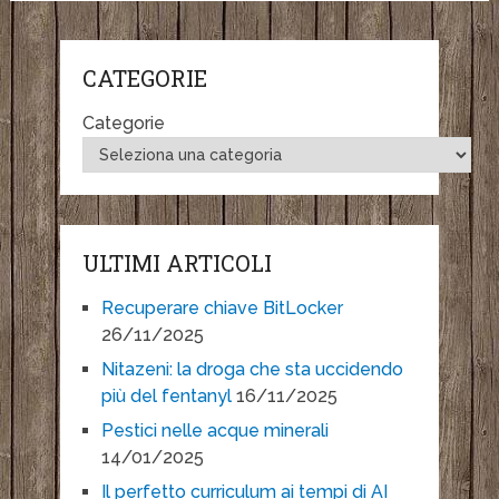
CATEGORIE
Categorie
ULTIMI ARTICOLI
Recuperare chiave BitLocker
26/11/2025
Nitazeni: la droga che sta uccidendo
più del fentanyl
16/11/2025
Pestici nelle acque minerali
14/01/2025
Il perfetto curriculum ai tempi di AI