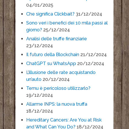
04/01/2025
Che significa Clickbait?
31/12/2024
Sono veri i benefici dei 10 mila passi al
giorno?
25/12/2024
Analisi delle truffe finanziarie
23/12/2024
Il futuro della Blockchain
21/12/2024
ChatGPT su WhatsApp
20/12/2024
L’illusione delle rate acquistando
un’auto
20/12/2024
Temu è pericoloso utilizzarlo?
19/12/2024
Allarme INPS: la nuova truffa
18/12/2024
Hereditary Cancers: Are You at Risk
and What Can You Do?
18/12/2024