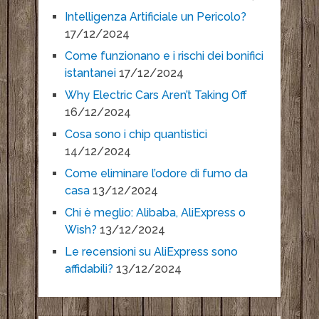
Intelligenza Artificiale un Pericolo?
17/12/2024
Come funzionano e i rischi dei bonifici
istantanei
17/12/2024
Why Electric Cars Aren’t Taking Off
16/12/2024
Cosa sono i chip quantistici
14/12/2024
Come eliminare l’odore di fumo da
casa
13/12/2024
Chi è meglio: Alibaba, AliExpress o
Wish?
13/12/2024
Le recensioni su AliExpress sono
affidabili?
13/12/2024