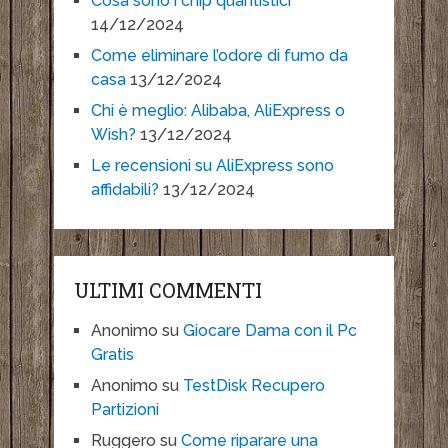
Cosa sono i chip quantistici
14/12/2024
Come eliminare l’odore di fumo da
casa
13/12/2024
Chi è meglio: Alibaba, AliExpress o
Wish?
13/12/2024
Le recensioni su AliExpress sono
affidabili?
13/12/2024
ULTIMI COMMENTI
Anonimo
su
Giocare Dama con il Pc
Gratis
Anonimo
su
TestDisk Recupero
Partizioni
Ruggero
su
Come riparare una