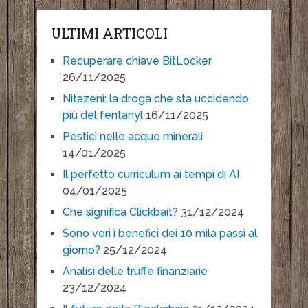
ULTIMI ARTICOLI
Recuperare chiave BitLocker
26/11/2025
Nitazeni: la droga che sta uccidendo
più del fentanyl
16/11/2025
Pestici nelle acque minerali
14/01/2025
Il perfetto curriculum ai tempi di AI
04/01/2025
Che significa Clickbait?
31/12/2024
Sono veri i benefici dei 10 mila passi al
giorno?
25/12/2024
Analisi delle truffe finanziarie
23/12/2024