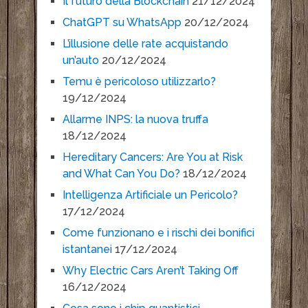
Il futuro della Blockchain
21/12/2024
ChatGPT su WhatsApp
20/12/2024
L’illusione delle rate acquistando
un’auto
20/12/2024
Temu è pericoloso utilizzarlo?
19/12/2024
Allarme INPS: la nuova truffa
18/12/2024
Hereditary Cancers: Are You at Risk
and What Can You Do?
18/12/2024
Intelligenza Artificiale un Pericolo?
17/12/2024
Come funzionano e i rischi dei bonifici
istantanei
17/12/2024
Why Electric Cars Aren’t Taking Off
16/12/2024