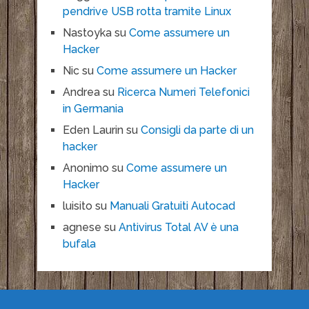
pendrive USB rotta tramite Linux
Nastoyka
su
Come assumere un
Hacker
Nic
su
Come assumere un Hacker
Andrea
su
Ricerca Numeri Telefonici
in Germania
Eden Laurin
su
Consigli da parte di un
hacker
Anonimo
su
Come assumere un
Hacker
luisito
su
Manuali Gratuiti Autocad
agnese
su
Antivirus Total AV è una
bufala