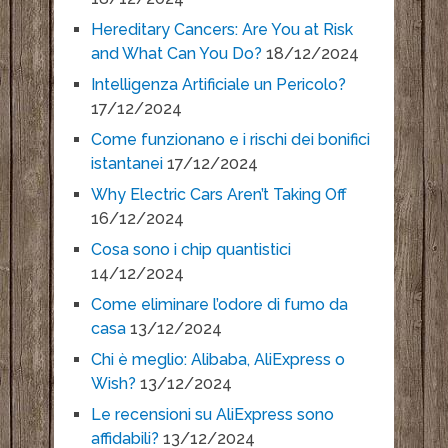
Hereditary Cancers: Are You at Risk
and What Can You Do?
18/12/2024
Intelligenza Artificiale un Pericolo?
17/12/2024
Come funzionano e i rischi dei bonifici
istantanei
17/12/2024
Why Electric Cars Aren’t Taking Off
16/12/2024
Cosa sono i chip quantistici
14/12/2024
Come eliminare l’odore di fumo da
casa
13/12/2024
Chi è meglio: Alibaba, AliExpress o
Wish?
13/12/2024
Le recensioni su AliExpress sono
affidabili?
13/12/2024