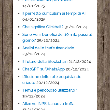
14/01/2025
Il perfetto curriculum ai tempi di AI
04/01/2025
Che significa Clickbait?
31/12/2024
Sono veri i benefici dei 10 mila passi al
giorno?
25/12/2024
Analisi delle truffe finanziarie
23/12/2024
Il futuro della Blockchain
21/12/2024
ChatGPT su WhatsApp
20/12/2024
L’illusione delle rate acquistando
un’auto
20/12/2024
Temu è pericoloso utilizzarlo?
19/12/2024
Allarme INPS: la nuova truffa
18/12/2024