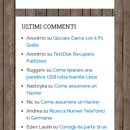
ULTIMI COMMENTI
Anonimo
su
Giocare Dama con il Pc
Gratis
Anonimo
su
TestDisk Recupero
Partizioni
Ruggero
su
Come riparare una
pendrive USB rotta tramite Linux
Nastoyka
su
Come assumere un
Hacker
Nic
su
Come assumere un Hacker
Andrea
su
Ricerca Numeri Telefonici
in Germania
Eden Laurin
su
Consigli da parte di un