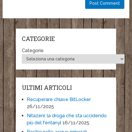
CATEGORIE
Categorie
ULTIMI ARTICOLI
Recuperare chiave BitLocker
26/11/2025
Nitazeni: la droga che sta uccidendo
più del fentanyl
16/11/2025
Pestici nelle acque minerali