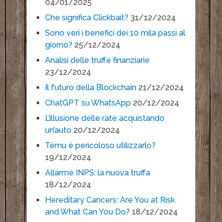
04/01/2025
Che significa Clickbait?
31/12/2024
Sono veri i benefici dei 10 mila passi al
giorno?
25/12/2024
Analisi delle truffe finanziarie
23/12/2024
Il futuro della Blockchain
21/12/2024
ChatGPT su WhatsApp
20/12/2024
L’illusione delle rate acquistando
un’auto
20/12/2024
Temu è pericoloso utilizzarlo?
19/12/2024
Allarme INPS: la nuova truffa
18/12/2024
Hereditary Cancers: Are You at Risk
and What Can You Do?
18/12/2024