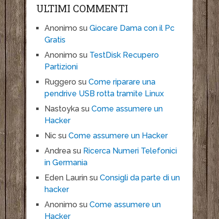
ULTIMI COMMENTI
Anonimo
su
Giocare Dama con il Pc
Gratis
Anonimo
su
TestDisk Recupero
Partizioni
Ruggero
su
Come riparare una
pendrive USB rotta tramite Linux
Nastoyka
su
Come assumere un
Hacker
Nic
su
Come assumere un Hacker
Andrea
su
Ricerca Numeri Telefonici
in Germania
Eden Laurin
su
Consigli da parte di un
hacker
Anonimo
su
Come assumere un
Hacker