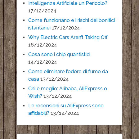
Intelligenza Artificiale un Pericolo?
17/12/2024
Come funzionano e i rischi dei bonifici
istantanei
17/12/2024
Why Electric Cars Aren’t Taking Off
16/12/2024
Cosa sono i chip quantistici
14/12/2024
Come eliminare l’odore di fumo da
casa
13/12/2024
Chi è meglio: Alibaba, AliExpress o
Wish?
13/12/2024
Le recensioni su AliExpress sono
affidabili?
13/12/2024