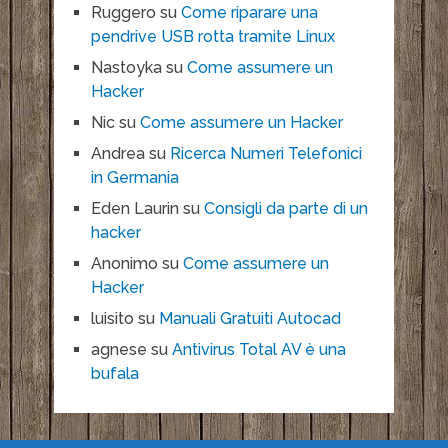
Ruggero
su
Come riparare una
pendrive USB rotta tramite Linux
Nastoyka
su
Come assumere un
Hacker
Nic
su
Come assumere un Hacker
Andrea
su
Ricerca Numeri Telefonici
in Germania
Eden Laurin
su
Consigli da parte di un
hacker
Anonimo
su
Come assumere un
Hacker
luisito
su
Manuali Gratuiti Autocad
agnese
su
Antivirus Total AV è una
bufala