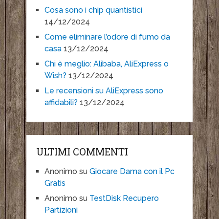
Cosa sono i chip quantistici
14/12/2024
Come eliminare l’odore di fumo da
casa
13/12/2024
Chi è meglio: Alibaba, AliExpress o
Wish?
13/12/2024
Le recensioni su AliExpress sono
affidabili?
13/12/2024
ULTIMI COMMENTI
Anonimo
su
Giocare Dama con il Pc
Gratis
Anonimo
su
TestDisk Recupero
Partizioni