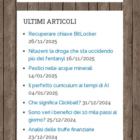
ULTIMI ARTICOLI
Recuperare chiave BitLocker
26/11/2025
Nitazeni: la droga che sta uccidendo
più del fentanyl
16/11/2025
Pestici nelle acque minerali
14/01/2025
Il perfetto curriculum ai tempi di AI
04/01/2025
Che significa Clickbait?
31/12/2024
Sono veri i benefici dei 10 mila passi al
giorno?
25/12/2024
Analisi delle truffe finanziarie
23/12/2024