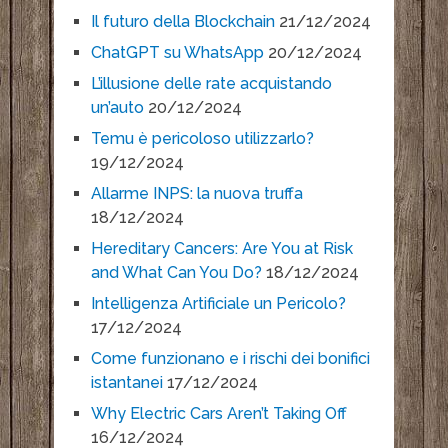
Il futuro della Blockchain
21/12/2024
ChatGPT su WhatsApp
20/12/2024
L’illusione delle rate acquistando
un’auto
20/12/2024
Temu è pericoloso utilizzarlo?
19/12/2024
Allarme INPS: la nuova truffa
18/12/2024
Hereditary Cancers: Are You at Risk
and What Can You Do?
18/12/2024
Intelligenza Artificiale un Pericolo?
17/12/2024
Come funzionano e i rischi dei bonifici
istantanei
17/12/2024
Why Electric Cars Aren’t Taking Off
16/12/2024