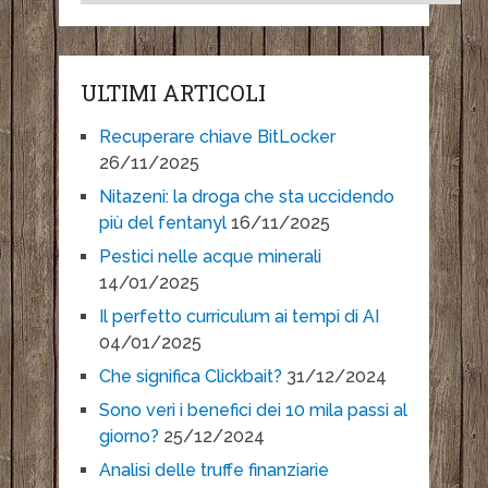
ULTIMI ARTICOLI
Recuperare chiave BitLocker
26/11/2025
Nitazeni: la droga che sta uccidendo
più del fentanyl
16/11/2025
Pestici nelle acque minerali
14/01/2025
Il perfetto curriculum ai tempi di AI
04/01/2025
Che significa Clickbait?
31/12/2024
Sono veri i benefici dei 10 mila passi al
giorno?
25/12/2024
Analisi delle truffe finanziarie