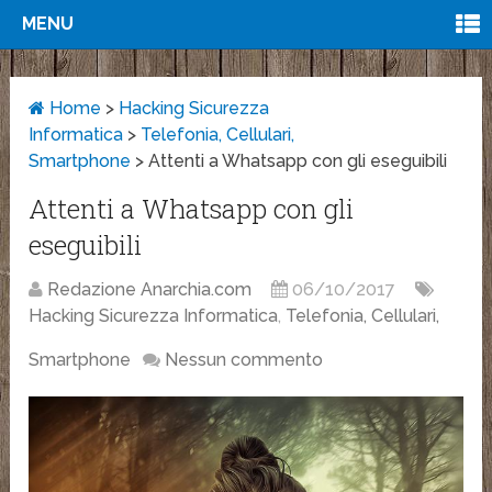
MENU
Home
>
Hacking Sicurezza
Informatica
>
Telefonia, Cellulari,
Smartphone
>
Attenti a Whatsapp con gli eseguibili
Attenti a Whatsapp con gli
eseguibili
Redazione Anarchia.com
06/10/2017
Hacking Sicurezza Informatica
,
Telefonia, Cellulari,
Smartphone
Nessun commento