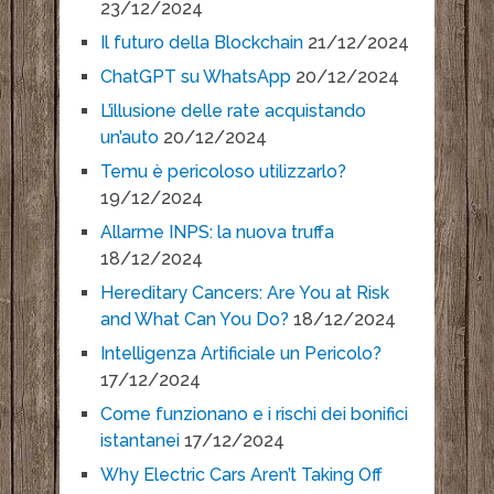
23/12/2024
Il futuro della Blockchain
21/12/2024
ChatGPT su WhatsApp
20/12/2024
L’illusione delle rate acquistando
un’auto
20/12/2024
Temu è pericoloso utilizzarlo?
19/12/2024
Allarme INPS: la nuova truffa
18/12/2024
Hereditary Cancers: Are You at Risk
and What Can You Do?
18/12/2024
Intelligenza Artificiale un Pericolo?
17/12/2024
Come funzionano e i rischi dei bonifici
istantanei
17/12/2024
Why Electric Cars Aren’t Taking Off