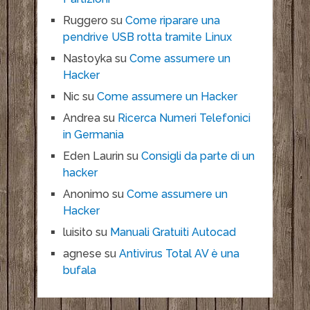
Ruggero
su
Come riparare una
pendrive USB rotta tramite Linux
Nastoyka
su
Come assumere un
Hacker
Nic
su
Come assumere un Hacker
Andrea
su
Ricerca Numeri Telefonici
in Germania
Eden Laurin
su
Consigli da parte di un
hacker
Anonimo
su
Come assumere un
Hacker
luisito
su
Manuali Gratuiti Autocad
agnese
su
Antivirus Total AV è una
bufala