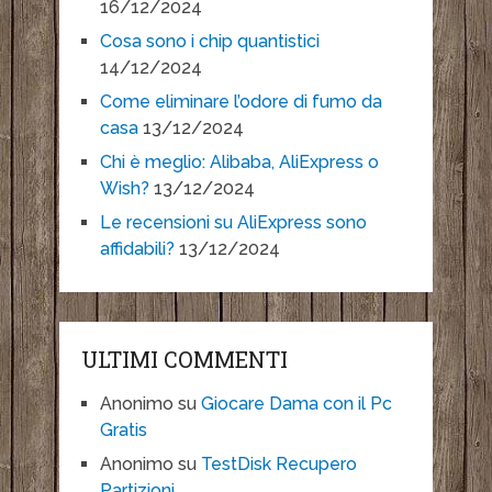
16/12/2024
Cosa sono i chip quantistici
14/12/2024
Come eliminare l’odore di fumo da
casa
13/12/2024
Chi è meglio: Alibaba, AliExpress o
Wish?
13/12/2024
Le recensioni su AliExpress sono
affidabili?
13/12/2024
ULTIMI COMMENTI
Anonimo
su
Giocare Dama con il Pc
Gratis
Anonimo
su
TestDisk Recupero
Partizioni