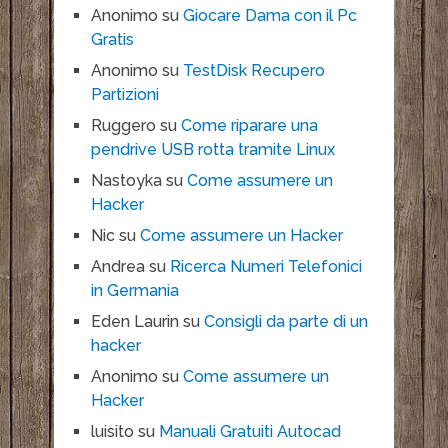
Anonimo
su
Giocare Dama con il Pc
Gratis
Anonimo
su
TestDisk Recupero
Partizioni
Ruggero
su
Come riparare una
pendrive USB rotta tramite Linux
Nastoyka
su
Come assumere un
Hacker
Nic
su
Come assumere un Hacker
Andrea
su
Ricerca Numeri Telefonici
in Germania
Eden Laurin
su
Consigli da parte di un
hacker
Anonimo
su
Come assumere un
Hacker
luisito
su
Manuali Gratuiti Autocad