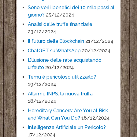
Sono veri i benefici dei 10 mila passi al
giorno?
25/12/2024
Analisi delle truffe finanziarie
23/12/2024
Il futuro della Blockchain
21/12/2024
ChatGPT su WhatsApp
20/12/2024
L’illusione delle rate acquistando
un’auto
20/12/2024
Temu è pericoloso utilizzarlo?
19/12/2024
Allarme INPS: la nuova truffa
18/12/2024
Hereditary Cancers: Are You at Risk
and What Can You Do?
18/12/2024
Intelligenza Artificiale un Pericolo?
17/12/2024