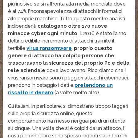
più incisivo se si raffronta alla media mondiale dove
è al 74% l’inconsapevolezza di attacchi informatici
alle proprie macchine. Tutto questo mentre analisti
indipendenti
catalogano oltre 170 nuove
minacce cyber ogni minuto
. Il 2016 è stato l’anno
dell’incredibile incremento di attacchi tramite il
terribile
virus ransomware
,
proprio questo
genere di attacco ha colpito persone che
trascuravano la sicurezza del proprio Pc e della
rete aziendale
dove lavoravano. Ricordiamo che i
virus ransomware sono i peggiori attacchi cibernetici:
prendono in ostaggio i dati e
pretendono un
riscatto in denaro
(a volte molto alto).
Gli italiani, in particolare, si dimostrano troppo leggeri
sulla propria sicurezza online, questo
comportamento ha messo nei guai più di un utente
su cinque. Una volta che si è colpiti da un attacco, i
costi per rimediare sono spesso ingenti sia in termini