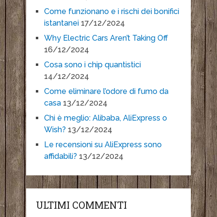
Come funzionano e i rischi dei bonifici
istantanei
17/12/2024
Why Electric Cars Aren’t Taking Off
16/12/2024
Cosa sono i chip quantistici
14/12/2024
Come eliminare l’odore di fumo da
casa
13/12/2024
Chi è meglio: Alibaba, AliExpress o
Wish?
13/12/2024
Le recensioni su AliExpress sono
affidabili?
13/12/2024
ULTIMI COMMENTI