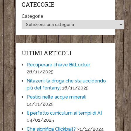
CATEGORIE
Categorie
ULTIMI ARTICOLI
Recuperare chiave BitLocker
26/11/2025
Nitazeni: la droga che sta uccidendo
più del fentanyl
16/11/2025
Pestici nelle acque minerali
14/01/2025
Il perfetto curriculum ai tempi di AI
04/01/2025
Che significa Clickbait?
31/12/2024