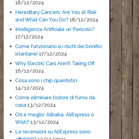
18/12/2024
Hereditary Cancers: Are You at Risk
and What Can You Do?
18/12/2024
Intelligenza Artificiale un Pericolo?
17/12/2024
Come funzionano e i rischi dei bonifici
istantanei
17/12/2024
Why Electric Cars Aren’t Taking Off
16/12/2024
Cosa sono i chip quantistici
14/12/2024
Come eliminare l’odore di fumo da
casa
13/12/2024
Chi è meglio: Alibaba, AliExpress o
Wish?
13/12/2024
Le recensioni su AliExpress sono