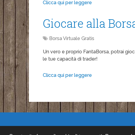
Clicca qui per leggere
Giocare alla Bors
Borsa Virtuale Gratis
Un vero e proprio FantaBorsa, potrai gioc
le tue capacità di trader!
Clicca qui per leggere