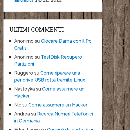
affidabili?
13/12/2024
ULTIMI COMMENTI
Anonimo
su
Giocare Dama con il Pc
Gratis
Anonimo
su
TestDisk Recupero
Partizioni
Ruggero
su
Come riparare una
pendrive USB rotta tramite Linux
Nastoyka
su
Come assumere un
Hacker
Nic
su
Come assumere un Hacker
Andrea
su
Ricerca Numeri Telefonici
in Germania
Eden Laurin
su
Consigli da parte di un