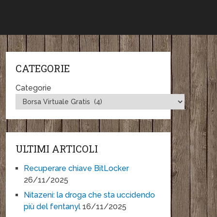
CATEGORIE
Categorie
ULTIMI ARTICOLI
Recuperare chiave BitLocker
26/11/2025
Nitazeni: la droga che sta uccidendo
più del fentanyl
16/11/2025