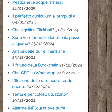
Pestici nelle acque minerali
14/01/2025
Il perfetto curriculum ai tempi di AI
04/01/2025
Che significa Clickbait?
31/12/2024
Sono veri i benefici dei 10 mila passi
al giorno?
25/12/2024
Analisi delle truffe finanziarie
23/12/2024
Il futuro della Blockchain
21/12/2024
ChatGPT su WhatsApp
20/12/2024
L’illusione delle rate acquistando
un’auto
20/12/2024
Temu è pericoloso utilizzarlo?
19/12/2024
Allarme INPS: la nuova truffa