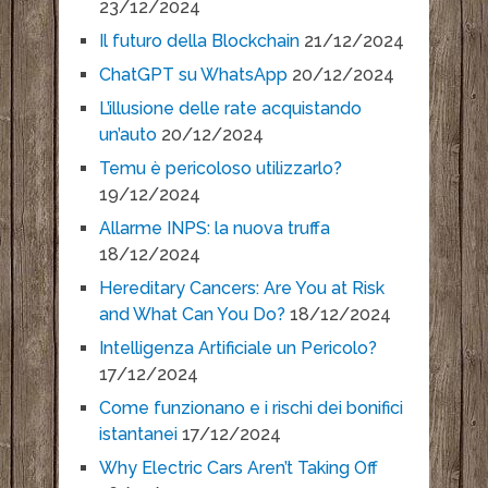
23/12/2024
Il futuro della Blockchain
21/12/2024
ChatGPT su WhatsApp
20/12/2024
L’illusione delle rate acquistando
un’auto
20/12/2024
Temu è pericoloso utilizzarlo?
19/12/2024
Allarme INPS: la nuova truffa
18/12/2024
Hereditary Cancers: Are You at Risk
and What Can You Do?
18/12/2024
Intelligenza Artificiale un Pericolo?
17/12/2024
Come funzionano e i rischi dei bonifici
istantanei
17/12/2024
Why Electric Cars Aren’t Taking Off