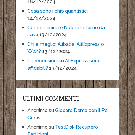
16/12/2024
Cosa sono i chip quantistici
14/12/2024
Come eliminare l’odore di fumo da
casa
13/12/2024
Chi è meglio: Alibaba, AliExpress o
Wish?
13/12/2024
Le recensioni su AliExpress sono
affidabili?
13/12/2024
ULTIMI COMMENTI
Anonimo
su
Giocare Dama con il Pc
Gratis
Anonimo
su
TestDisk Recupero
Partizioni