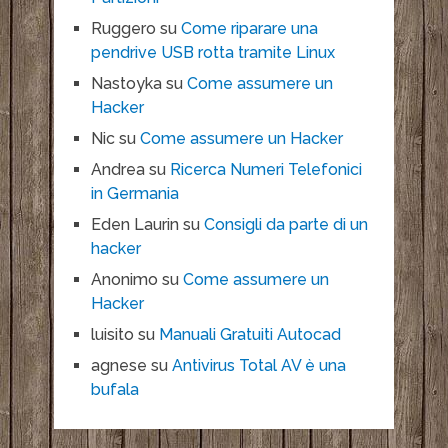
Ruggero
su
Come riparare una
pendrive USB rotta tramite Linux
Nastoyka
su
Come assumere un
Hacker
Nic
su
Come assumere un Hacker
Andrea
su
Ricerca Numeri Telefonici
in Germania
Eden Laurin
su
Consigli da parte di un
hacker
Anonimo
su
Come assumere un
Hacker
luisito
su
Manuali Gratuiti Autocad
agnese
su
Antivirus Total AV è una
bufala