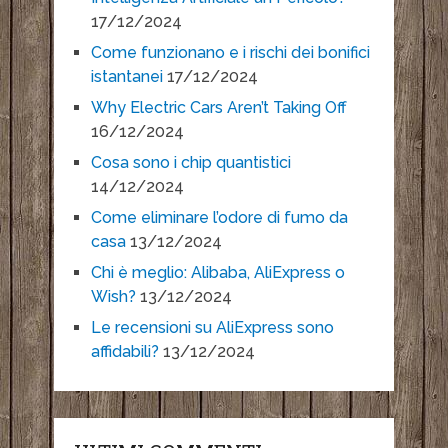
17/12/2024
Come funzionano e i rischi dei bonifici
istantanei
17/12/2024
Why Electric Cars Aren’t Taking Off
16/12/2024
Cosa sono i chip quantistici
14/12/2024
Come eliminare l’odore di fumo da
casa
13/12/2024
Chi è meglio: Alibaba, AliExpress o
Wish?
13/12/2024
Le recensioni su AliExpress sono
affidabili?
13/12/2024