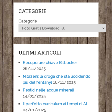
CATEGORIE
Categorie
ULTIMI ARTICOLI
Recuperare chiave BitLocker
26/11/2025
Nitazeni: la droga che sta uccidendo
più del fentanyl
16/11/2025
Pestici nelle acque minerali
14/01/2025
Il perfetto curriculum ai tempi di AI
04/01/2025