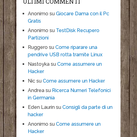
ULTIMI COMMENTI
Anonimo
su
Giocare Dama con il Pc
Gratis
Anonimo
su
TestDisk Recupero
Partizioni
Ruggero
su
Come riparare una
pendrive USB rotta tramite Linux
Nastoyka
su
Come assumere un
Hacker
Nic
su
Come assumere un Hacker
Andrea
su
Ricerca Numeri Telefonici
in Germania
Eden Laurin
su
Consigli da parte di un
hacker
Anonimo
su
Come assumere un
Hacker