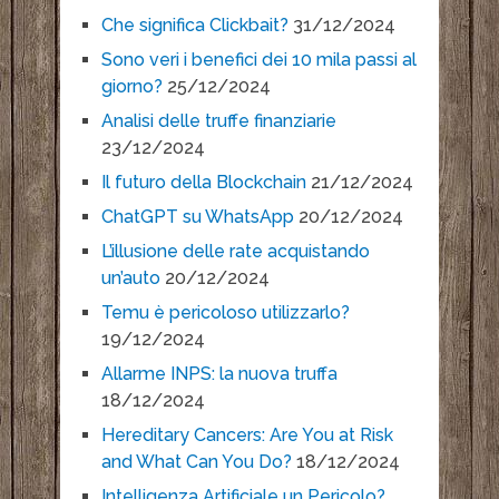
Che significa Clickbait?
31/12/2024
Sono veri i benefici dei 10 mila passi al
giorno?
25/12/2024
Analisi delle truffe finanziarie
23/12/2024
Il futuro della Blockchain
21/12/2024
ChatGPT su WhatsApp
20/12/2024
L’illusione delle rate acquistando
un’auto
20/12/2024
Temu è pericoloso utilizzarlo?
19/12/2024
Allarme INPS: la nuova truffa
18/12/2024
Hereditary Cancers: Are You at Risk
and What Can You Do?
18/12/2024
Intelligenza Artificiale un Pericolo?