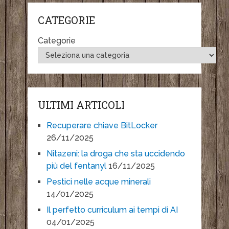
CATEGORIE
Categorie
ULTIMI ARTICOLI
Recuperare chiave BitLocker
26/11/2025
Nitazeni: la droga che sta uccidendo
più del fentanyl
16/11/2025
Pestici nelle acque minerali
14/01/2025
Il perfetto curriculum ai tempi di AI
04/01/2025