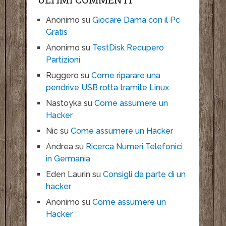
Anonimo
su
Giocare Dama con il Pc
Gratis
Anonimo
su
TestDisk Recupero
Partizioni
Ruggero
su
Come riparare una
pendrive USB rotta tramite Linux
Nastoyka
su
Come assumere un
Hacker
Nic
su
Come assumere un Hacker
Andrea
su
Ricerca Numeri Telefonici
in Germania
Eden Laurin
su
Consigli da parte di un
hacker
Anonimo
su
Come assumere un
Hacker