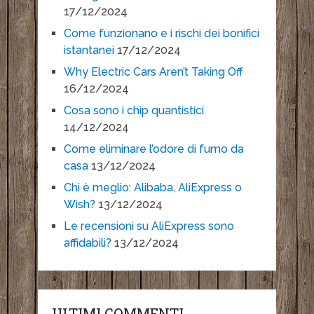
17/12/2024
Come funzionano e i rischi dei bonifici
istantanei
17/12/2024
Why Electric Cars Aren’t Taking Off
16/12/2024
Cosa sono i chip quantistici
14/12/2024
Come eliminare l’odore di fumo da
casa
13/12/2024
Chi è meglio: Alibaba, AliExpress o
Wish?
13/12/2024
Le recensioni su AliExpress sono
affidabili?
13/12/2024
ULTIMI COMMENTI