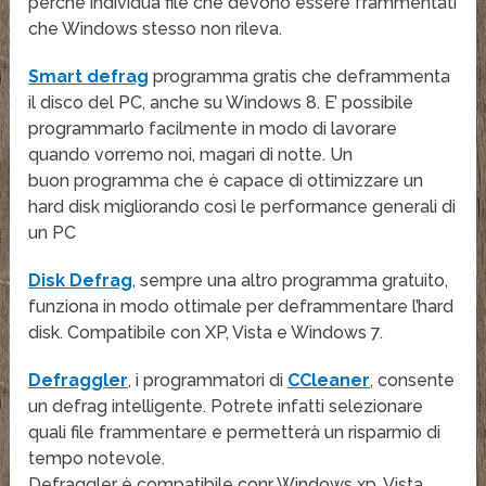
perché individua file che devono essere frammentati
che Windows stesso non rileva.
Smart defrag
programma gratis che deframmenta
il disco del PC, anche su Windows 8. E’ possibile
programmarlo facilmente in modo di lavorare
quando vorremo noi, magari di notte. Un
buon programma che è capace di ottimizzare un
hard disk migliorando così le performance generali di
un PC
Disk Defrag
, sempre una altro programma gratuito,
funziona in modo ottimale per deframmentare l’hard
disk. Compatibile con XP, Vista e Windows 7.
Defraggler
, i programmatori di
CCleaner
, consente
un defrag intelligente. Potrete infatti selezionare
quali file frammentare e permetterà un risparmio di
tempo notevole.
Defraggler è compatibile conr Windows xp, Vista,