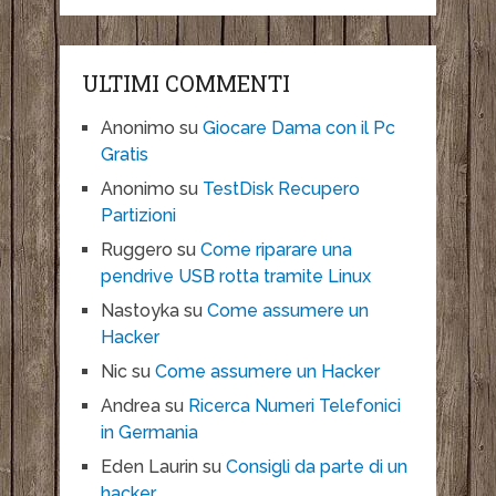
ULTIMI COMMENTI
Anonimo
su
Giocare Dama con il Pc
Gratis
Anonimo
su
TestDisk Recupero
Partizioni
Ruggero
su
Come riparare una
pendrive USB rotta tramite Linux
Nastoyka
su
Come assumere un
Hacker
Nic
su
Come assumere un Hacker
Andrea
su
Ricerca Numeri Telefonici
in Germania
Eden Laurin
su
Consigli da parte di un
hacker