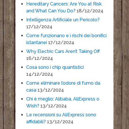
Hereditary Cancers: Are You at Risk
and What Can You Do?
18/12/2024
Intelligenza Artificiale un Pericolo?
17/12/2024
Come funzionano e i rischi dei bonifici
istantanei
17/12/2024
Why Electric Cars Aren’t Taking Off
16/12/2024
Cosa sono i chip quantistici
14/12/2024
Come eliminare l’odore di fumo da
casa
13/12/2024
Chi è meglio: Alibaba, AliExpress o
Wish?
13/12/2024
Le recensioni su AliExpress sono
affidabili?
13/12/2024