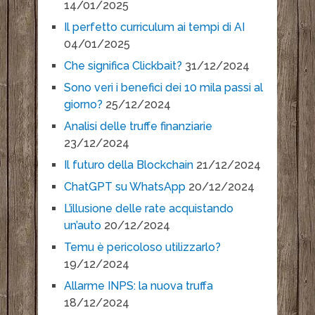
14/01/2025
Il perfetto curriculum ai tempi di AI
04/01/2025
Che significa Clickbait?
31/12/2024
Sono veri i benefici dei 10 mila passi al
giorno?
25/12/2024
Analisi delle truffe finanziarie
23/12/2024
Il futuro della Blockchain
21/12/2024
ChatGPT su WhatsApp
20/12/2024
L’illusione delle rate acquistando
un’auto
20/12/2024
Temu è pericoloso utilizzarlo?
19/12/2024
Allarme INPS: la nuova truffa
18/12/2024