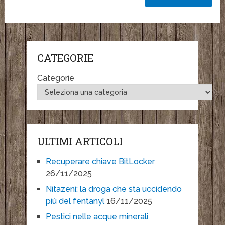
CATEGORIE
Categorie
ULTIMI ARTICOLI
Recuperare chiave BitLocker
26/11/2025
Nitazeni: la droga che sta uccidendo
più del fentanyl
16/11/2025
Pestici nelle acque minerali