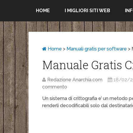
HOME
I MIGLIORI SITI WEB
IN
Home
>
Manuali gratis per software
>
Manuale Gratis Cr
Redazione Anarchia.com
18/02/2
commento
Un sistema di crittografia e’ un metodo pe
renderli decodificabili solo dal destinatari