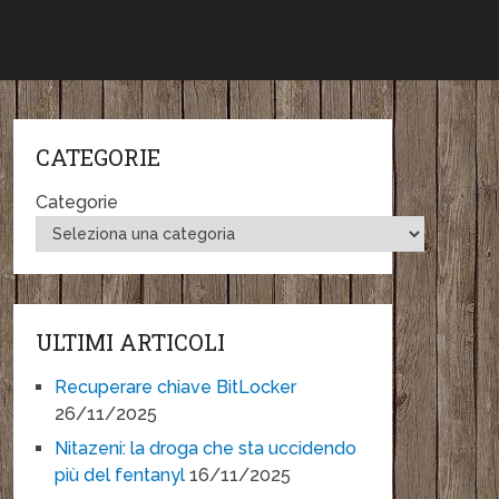
CATEGORIE
Categorie
ULTIMI ARTICOLI
Recuperare chiave BitLocker
26/11/2025
Nitazeni: la droga che sta uccidendo
più del fentanyl
16/11/2025