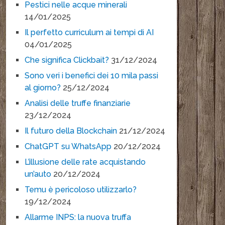
Pestici nelle acque minerali
14/01/2025
Il perfetto curriculum ai tempi di AI
04/01/2025
Che significa Clickbait?
31/12/2024
Sono veri i benefici dei 10 mila passi
al giorno?
25/12/2024
Analisi delle truffe finanziarie
23/12/2024
Il futuro della Blockchain
21/12/2024
ChatGPT su WhatsApp
20/12/2024
L’illusione delle rate acquistando
un’auto
20/12/2024
Temu è pericoloso utilizzarlo?
19/12/2024
Allarme INPS: la nuova truffa