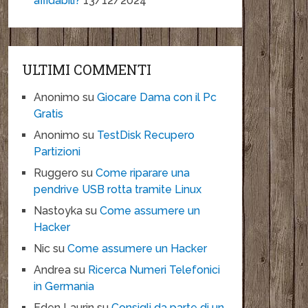
affidabili?
13/12/2024
ULTIMI COMMENTI
Anonimo
su
Giocare Dama con il Pc
Gratis
Anonimo
su
TestDisk Recupero
Partizioni
Ruggero
su
Come riparare una
pendrive USB rotta tramite Linux
Nastoyka
su
Come assumere un
Hacker
Nic
su
Come assumere un Hacker
Andrea
su
Ricerca Numeri Telefonici
in Germania
Eden Laurin
su
Consigli da parte di un