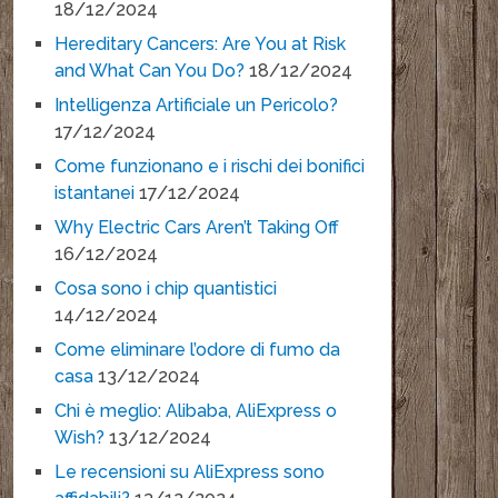
18/12/2024
Hereditary Cancers: Are You at Risk
and What Can You Do?
18/12/2024
Intelligenza Artificiale un Pericolo?
17/12/2024
Come funzionano e i rischi dei bonifici
istantanei
17/12/2024
Why Electric Cars Aren’t Taking Off
16/12/2024
Cosa sono i chip quantistici
14/12/2024
Come eliminare l’odore di fumo da
casa
13/12/2024
Chi è meglio: Alibaba, AliExpress o
Wish?
13/12/2024
Le recensioni su AliExpress sono