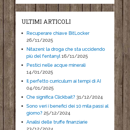
ULTIMI ARTICOLI
Recuperare chiave BitLocker
26/11/2025
Nitazeni: la droga che sta uccidendo
più del fentanyl
16/11/2025
Pestici nelle acque minerali
14/01/2025
Il perfetto curriculum ai tempi di AI
04/01/2025
Che significa Clickbait?
31/12/2024
Sono veri i benefici dei 10 mila passi al
giorno?
25/12/2024
Analisi delle truffe finanziarie
23/12/2024