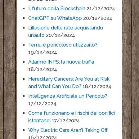
Il futuro della Blockchain
21/12/2024
ChatGPT su WhatsApp
20/12/2024
L’illusione delle rate acquistando
un’auto
20/12/2024
Temu è pericoloso utilizzarlo?
19/12/2024
Allarme INPS: la nuova truffa
18/12/2024
Hereditary Cancers: Are You at Risk
and What Can You Do?
18/12/2024
Intelligenza Artificiale un Pericolo?
17/12/2024
Come funzionano e i rischi dei bonifici
istantanei
17/12/2024
Why Electric Cars Aren’t Taking Off
16/12/2024