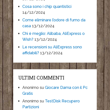
Cosa sono i chip quantistici
14/12/2024
Come eliminare l’odore di fumo da
casa
13/12/2024
Chi è meglio: Alibaba, AliExpress o
Wish?
13/12/2024
Le recensioni su AliExpress sono
affidabili?
13/12/2024
ULTIMI COMMENTI
Anonimo
su
Giocare Dama con il Pc
Gratis
Anonimo
su
TestDisk Recupero
Partizioni