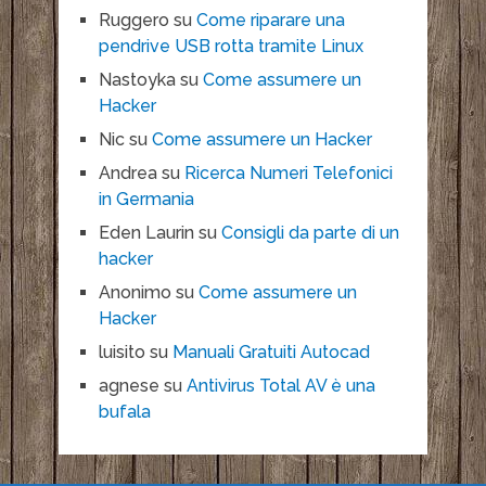
Ruggero
su
Come riparare una
pendrive USB rotta tramite Linux
Nastoyka
su
Come assumere un
Hacker
Nic
su
Come assumere un Hacker
Andrea
su
Ricerca Numeri Telefonici
in Germania
Eden Laurin
su
Consigli da parte di un
hacker
Anonimo
su
Come assumere un
Hacker
luisito
su
Manuali Gratuiti Autocad
agnese
su
Antivirus Total AV è una
bufala