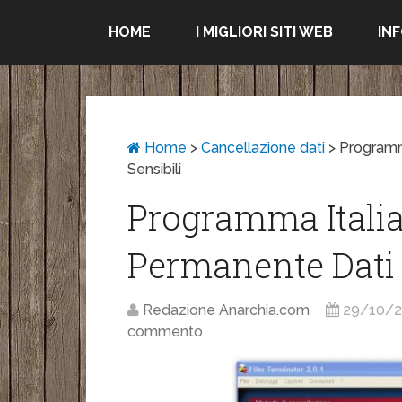
HOME
I MIGLIORI SITI WEB
IN
Home
>
Cancellazione dati
>
Programm
Sensibili
Programma Itali
Permanente Dati 
Redazione Anarchia.com
29/10/2
commento