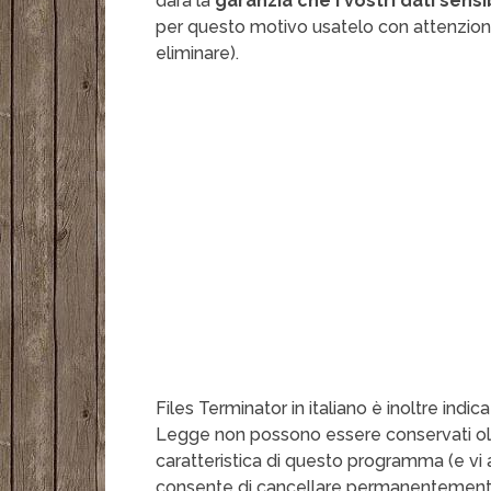
darà la
garanzia che i vostri dati sens
per questo motivo usatelo con attenzione: 
eliminare).
Files Terminator in italiano è inoltre indic
Legge non possono essere conservati olt
caratteristica di questo programma (e vi
consente di cancellare permanentemente l