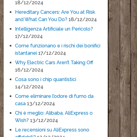
18/12/2024
Hereditary Cancers: Are You at Risk
and What Can You Do?
18/12/2024
Intelligenza Artificiale un Pericolo?
17/12/2024
Come funzionano e i rischi dei bonifici
istantanei
17/12/2024
Why Electric Cars Aren’t Taking Off
16/12/2024
Cosa sono i chip quantistici
14/12/2024
Come eliminare l’odore di fumo da
casa
13/12/2024
Chi è meglio: Alibaba, AliExpress o
Wish?
13/12/2024
Le recensioni su AliExpress sono