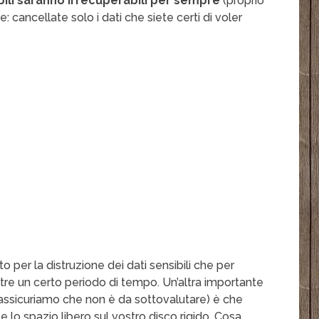
ibili saranno irrecuperabili per sempre
(proprio
cancellate solo i dati che siete certi di voler
ato per la distruzione dei dati sensibili che per
re un certo periodo di tempo. Un’altra importante
 assicuriamo che non è da sottovalutare) è che
o spazio libero sul vostro disco rigido. Cosa