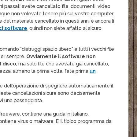
ni passati avete cancellato file, documenti, video
que non volevate tenere più sul vostro computer.
 del materiale cancellato in questi anni è ancora lì
ci software
, quindi non siete affatto al sicuro
comando “distruggi spazio libero” e tutti i vecchi file
 per sempre.
Ovviamente il software non
l disco
, ma solo file che avevate già cancellato,
ezza, almeno la prima volta, fate prima
un
ne dell’operazione di spegnere automaticamente il
queste cancellazioni sicure sono decisamente
vi una passeggiata.
reeware, contiene una guida in italiano,
contiene virus o malware. E’ il tipico programma da