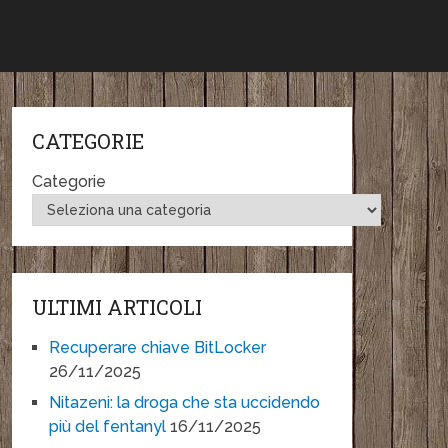
CATEGORIE
Categorie
ULTIMI ARTICOLI
Recuperare chiave BitLocker
26/11/2025
Nitazeni: la droga che sta uccidendo
più del fentanyl
16/11/2025