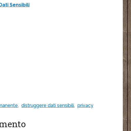
ati Sensibili
rmanente
,
distruggere dati sensibili
,
privacy
gomento