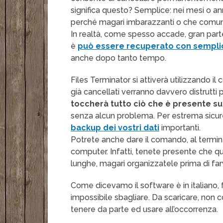
significa questo? Semplice: nei mesi o an
perché magari imbarazzanti o che comun
In realtà, come spesso accade, gran parte
è
può essere recuperato con sempli
anche dopo tanto tempo.
Files Terminator si attiverà utilizzando il 
già cancellati verranno davvero distrutti
toccherà tutto ciò che è presente su
senza alcun problema. Per estrema sicur
backup dei vostri dati
importanti.
Potrete anche dare il comando, al termi
computer. Infatti, tenete presente che 
lunghe, magari organizzatele prima di far
Come dicevamo il software è in italiano, f
impossibile sbagliare. Da scaricare, non 
tenere da parte ed usare all’occorrenza.