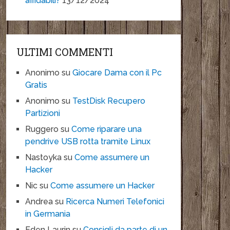
affidabili?
13/12/2024
ULTIMI COMMENTI
Anonimo
su
Giocare Dama con il Pc
Gratis
Anonimo
su
TestDisk Recupero
Partizioni
Ruggero
su
Come riparare una
pendrive USB rotta tramite Linux
Nastoyka
su
Come assumere un
Hacker
Nic
su
Come assumere un Hacker
Andrea
su
Ricerca Numeri Telefonici
in Germania
Eden Laurin
su
Consigli da parte di un