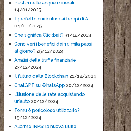
Pestici nelle acque minerali
14/01/2025
Il perfetto curriculum ai tempi di AI
04/01/2025
Che significa Clickbait?
31/12/2024
Sono veri i benefici dei 10 mila passi
al giorno?
25/12/2024
Analisi delle truffe finanziarie
23/12/2024
Il futuro della Blockchain
21/12/2024
ChatGPT su WhatsApp
20/12/2024
L’illusione delle rate acquistando
un’auto
20/12/2024
Temu è pericoloso utilizzarlo?
19/12/2024
Allarme INPS: la nuova truffa