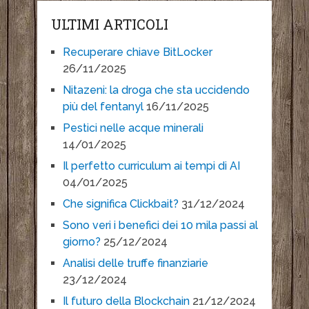
ULTIMI ARTICOLI
Recuperare chiave BitLocker
26/11/2025
Nitazeni: la droga che sta uccidendo
più del fentanyl
16/11/2025
Pestici nelle acque minerali
14/01/2025
Il perfetto curriculum ai tempi di AI
04/01/2025
Che significa Clickbait?
31/12/2024
Sono veri i benefici dei 10 mila passi al
giorno?
25/12/2024
Analisi delle truffe finanziarie
23/12/2024
Il futuro della Blockchain
21/12/2024