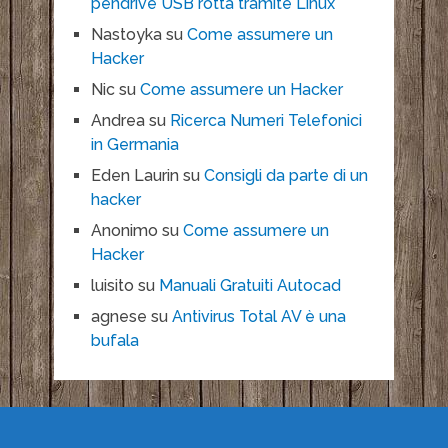
pendrive USB rotta tramite Linux
Nastoyka
su
Come assumere un
Hacker
Nic
su
Come assumere un Hacker
Andrea
su
Ricerca Numeri Telefonici
in Germania
Eden Laurin
su
Consigli da parte di un
hacker
Anonimo
su
Come assumere un
Hacker
luisito
su
Manuali Gratuiti Autocad
agnese
su
Antivirus Total AV è una
bufala