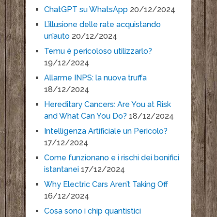
ChatGPT su WhatsApp
20/12/2024
L’illusione delle rate acquistando
un’auto
20/12/2024
Temu è pericoloso utilizzarlo?
19/12/2024
Allarme INPS: la nuova truffa
18/12/2024
Hereditary Cancers: Are You at Risk
and What Can You Do?
18/12/2024
Intelligenza Artificiale un Pericolo?
17/12/2024
Come funzionano e i rischi dei bonifici
istantanei
17/12/2024
Why Electric Cars Aren’t Taking Off
16/12/2024
Cosa sono i chip quantistici