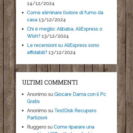
14/12/2024
Come eliminare l’odore di fumo da
casa
13/12/2024
Chi è meglio: Alibaba, AliExpress o
Wish?
13/12/2024
Le recensioni su AliExpress sono
affidabili?
13/12/2024
ULTIMI COMMENTI
Anonimo
su
Giocare Dama con il Pc
Gratis
Anonimo
su
TestDisk Recupero
Partizioni
Ruggero
su
Come riparare una