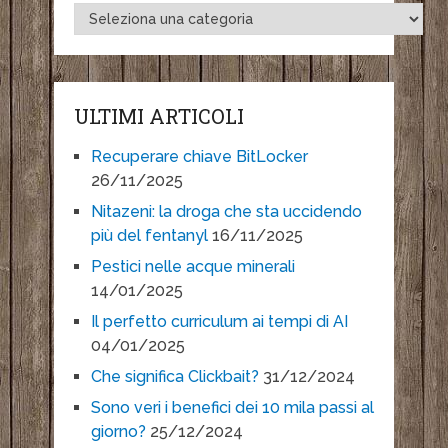
ULTIMI ARTICOLI
Recuperare chiave BitLocker
26/11/2025
Nitazeni: la droga che sta uccidendo
più del fentanyl
16/11/2025
Pestici nelle acque minerali
14/01/2025
Il perfetto curriculum ai tempi di AI
04/01/2025
Che significa Clickbait?
31/12/2024
Sono veri i benefici dei 10 mila passi al
giorno?
25/12/2024