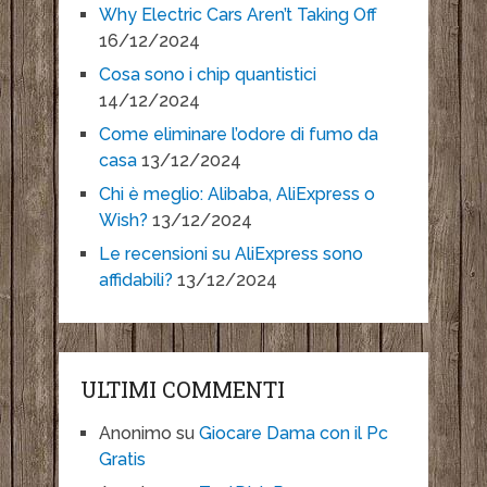
Why Electric Cars Aren’t Taking Off
16/12/2024
Cosa sono i chip quantistici
14/12/2024
Come eliminare l’odore di fumo da
casa
13/12/2024
Chi è meglio: Alibaba, AliExpress o
Wish?
13/12/2024
Le recensioni su AliExpress sono
affidabili?
13/12/2024
ULTIMI COMMENTI
Anonimo
su
Giocare Dama con il Pc
Gratis