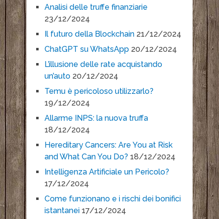
Analisi delle truffe finanziarie
23/12/2024
Il futuro della Blockchain
21/12/2024
ChatGPT su WhatsApp
20/12/2024
L’illusione delle rate acquistando
un’auto
20/12/2024
Temu è pericoloso utilizzarlo?
19/12/2024
Allarme INPS: la nuova truffa
18/12/2024
Hereditary Cancers: Are You at Risk
and What Can You Do?
18/12/2024
Intelligenza Artificiale un Pericolo?
17/12/2024
Come funzionano e i rischi dei bonifici
istantanei
17/12/2024