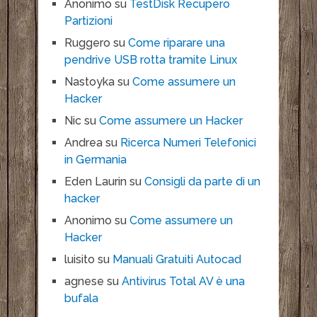
Anonimo
su
TestDisk Recupero
Partizioni
Ruggero
su
Come riparare una
pendrive USB rotta tramite Linux
Nastoyka
su
Come assumere un
Hacker
Nic
su
Come assumere un Hacker
Andrea
su
Ricerca Numeri Telefonici
in Germania
Eden Laurin
su
Consigli da parte di un
hacker
Anonimo
su
Come assumere un
Hacker
luisito
su
Manuali Gratuiti Autocad
agnese
su
Antivirus Total AV è una
bufala