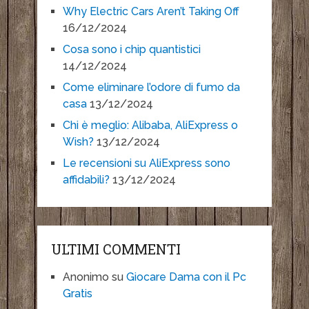
Why Electric Cars Aren’t Taking Off
16/12/2024
Cosa sono i chip quantistici
14/12/2024
Come eliminare l’odore di fumo da
casa
13/12/2024
Chi è meglio: Alibaba, AliExpress o
Wish?
13/12/2024
Le recensioni su AliExpress sono
affidabili?
13/12/2024
ULTIMI COMMENTI
Anonimo
su
Giocare Dama con il Pc
Gratis