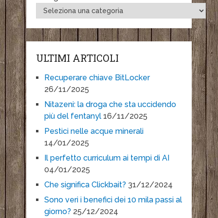
ULTIMI ARTICOLI
Recuperare chiave BitLocker
26/11/2025
Nitazeni: la droga che sta uccidendo
più del fentanyl
16/11/2025
Pestici nelle acque minerali
14/01/2025
Il perfetto curriculum ai tempi di AI
04/01/2025
Che significa Clickbait?
31/12/2024
Sono veri i benefici dei 10 mila passi al
giorno?
25/12/2024