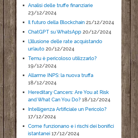
Analisi delle truffe finanziarie
23/12/2024
Il futuro della Blockchain
21/12/2024
ChatGPT su WhatsApp
20/12/2024
L’illusione delle rate acquistando
un’auto
20/12/2024
Temu è pericoloso utilizzarlo?
19/12/2024
Allarme INPS: la nuova truffa
18/12/2024
Hereditary Cancers: Are You at Risk
and What Can You Do?
18/12/2024
Intelligenza Artificiale un Pericolo?
17/12/2024
Come funzionano e i rischi dei bonifici
istantanei
17/12/2024