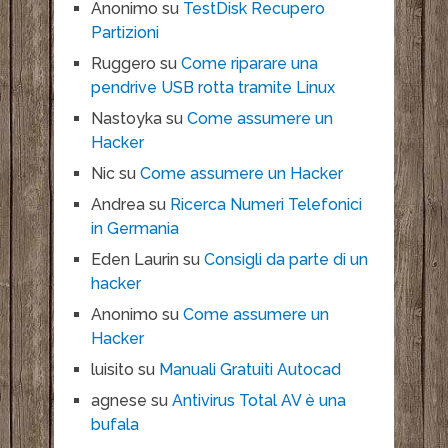
Anonimo
su
TestDisk Recupero
Partizioni
Ruggero
su
Come riparare una
pendrive USB rotta tramite Linux
Nastoyka
su
Come assumere un
Hacker
Nic
su
Come assumere un Hacker
Andrea
su
Ricerca Numeri Telefonici
in Germania
Eden Laurin
su
Consigli da parte di un
hacker
Anonimo
su
Come assumere un
Hacker
luisito
su
Manuali Gratuiti Autocad
agnese
su
Antivirus Total AV è una
bufala