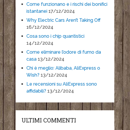
Come funzionano e i rischi dei bonifici
istantanei
17/12/2024
Why Electric Cars Aren’t Taking Off
16/12/2024
Cosa sono i chip quantistici
14/12/2024
Come eliminare l’odore di fumo da
casa
13/12/2024
Chi è meglio: Alibaba, AliExpress o
Wish?
13/12/2024
Le recensioni su AliExpress sono
affidabili?
13/12/2024
ULTIMI COMMENTI