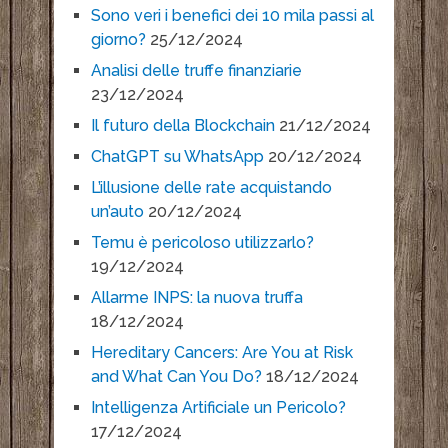
Sono veri i benefici dei 10 mila passi al
giorno?
25/12/2024
Analisi delle truffe finanziarie
23/12/2024
Il futuro della Blockchain
21/12/2024
ChatGPT su WhatsApp
20/12/2024
L’illusione delle rate acquistando
un’auto
20/12/2024
Temu è pericoloso utilizzarlo?
19/12/2024
Allarme INPS: la nuova truffa
18/12/2024
Hereditary Cancers: Are You at Risk
and What Can You Do?
18/12/2024
Intelligenza Artificiale un Pericolo?
17/12/2024