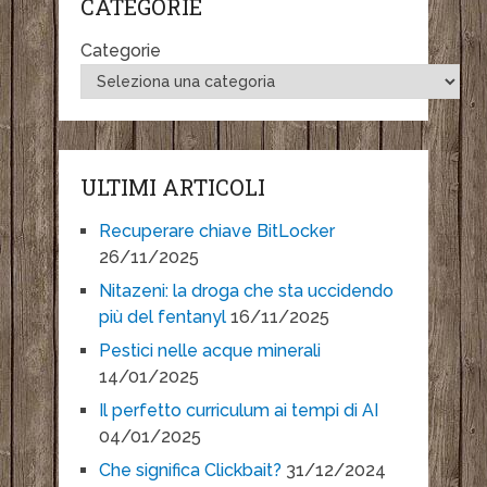
CATEGORIE
Categorie
ULTIMI ARTICOLI
Recuperare chiave BitLocker
26/11/2025
Nitazeni: la droga che sta uccidendo
più del fentanyl
16/11/2025
Pestici nelle acque minerali
14/01/2025
Il perfetto curriculum ai tempi di AI
04/01/2025
Che significa Clickbait?
31/12/2024