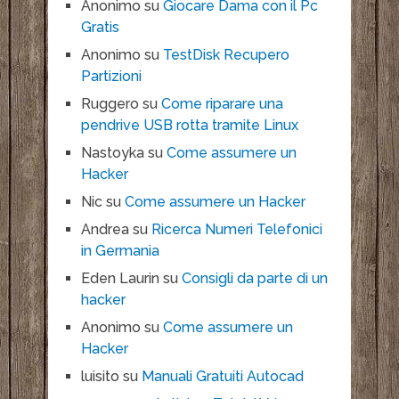
Anonimo
su
Giocare Dama con il Pc
Gratis
Anonimo
su
TestDisk Recupero
Partizioni
Ruggero
su
Come riparare una
pendrive USB rotta tramite Linux
Nastoyka
su
Come assumere un
Hacker
Nic
su
Come assumere un Hacker
Andrea
su
Ricerca Numeri Telefonici
in Germania
Eden Laurin
su
Consigli da parte di un
hacker
Anonimo
su
Come assumere un
Hacker
luisito
su
Manuali Gratuiti Autocad