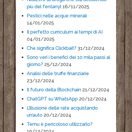
più del fentanyl
16/11/2025
Pestici nelle acque minerali
14/01/2025
Il perfetto curriculum ai tempi di AI
04/01/2025
Che significa Clickbait?
31/12/2024
Sono veri i benefici dei 10 mila passi al
giorno?
25/12/2024
Analisi delle truffe finanziarie
23/12/2024
Il futuro della Blockchain
21/12/2024
ChatGPT su WhatsApp
20/12/2024
L’illusione delle rate acquistando
un’auto
20/12/2024
Temu è pericoloso utilizzarlo?
19/12/2024