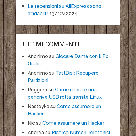
Le recensioni su AliExpress sono
affidabili?
13/12/2024
ULTIMI COMMENTI
Anonimo
su
Giocare Dama con il Pc
Gratis
Anonimo
su
TestDisk Recupero
Partizioni
Ruggero
su
Come riparare una
pendrive USB rotta tramite Linux
Nastoyka
su
Come assumere un
Hacker
Nic
su
Come assumere un Hacker
Andrea
su
Ricerca Numeri Telefonici