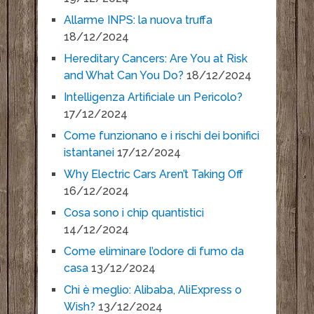
Allarme INPS: la nuova truffa
18/12/2024
Hereditary Cancers: Are You at Risk
and What Can You Do?
18/12/2024
Intelligenza Artificiale un Pericolo?
17/12/2024
Come funzionano e i rischi dei bonifici
istantanei
17/12/2024
Why Electric Cars Aren’t Taking Off
16/12/2024
Cosa sono i chip quantistici
14/12/2024
Come eliminare l’odore di fumo da
casa
13/12/2024
Chi è meglio: Alibaba, AliExpress o
Wish?
13/12/2024