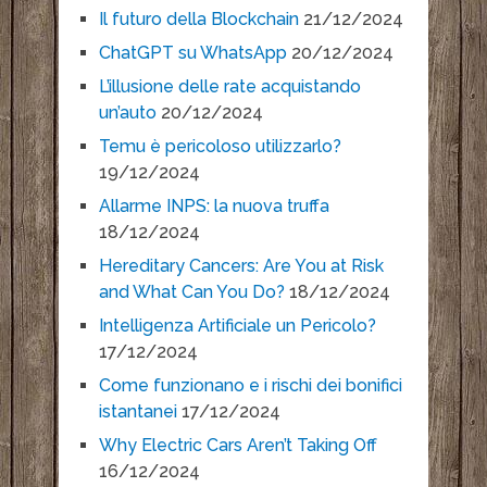
Il futuro della Blockchain
21/12/2024
ChatGPT su WhatsApp
20/12/2024
L’illusione delle rate acquistando
un’auto
20/12/2024
Temu è pericoloso utilizzarlo?
19/12/2024
Allarme INPS: la nuova truffa
18/12/2024
Hereditary Cancers: Are You at Risk
and What Can You Do?
18/12/2024
Intelligenza Artificiale un Pericolo?
17/12/2024
Come funzionano e i rischi dei bonifici
istantanei
17/12/2024
Why Electric Cars Aren’t Taking Off
16/12/2024