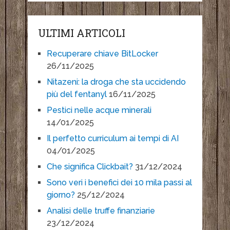
ULTIMI ARTICOLI
Recuperare chiave BitLocker
26/11/2025
Nitazeni: la droga che sta uccidendo
più del fentanyl
16/11/2025
Pestici nelle acque minerali
14/01/2025
Il perfetto curriculum ai tempi di AI
04/01/2025
Che significa Clickbait?
31/12/2024
Sono veri i benefici dei 10 mila passi al
giorno?
25/12/2024
Analisi delle truffe finanziarie
23/12/2024