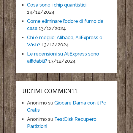
Cosa sono i chip quantistici
14/12/2024
Come eliminare l’odore di fumo da
casa
13/12/2024
Chi è meglio: Alibaba, AliExpress o
Wish?
13/12/2024
Le recensioni su AliExpress sono
affidabili?
13/12/2024
ULTIMI COMMENTI
Anonimo
su
Giocare Dama con il Pc
Gratis
Anonimo
su
TestDisk Recupero
Partizioni