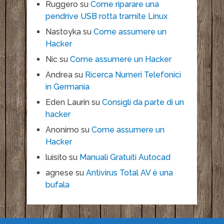
Ruggero
su
Come riparare una
pendrive USB rotta tramite Linux
Nastoyka
su
Come assumere un
Hacker
Nic
su
Come assumere un Hacker
Andrea
su
Ricerca Numeri Telefonici
in Germania
Eden Laurin
su
Consigli da parte di un
hacker
Anonimo
su
Come assumere un
Hacker
luisito
su
Manuali Gratuiti Autocad
agnese
su
Antivirus Total AV è una
bufala