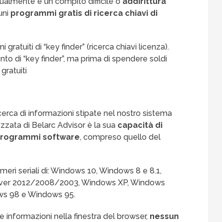
ualmente è un compito difficile o
addirittura
uni
programmi gratis di ricerca chiavi di
 gratuiti di “key finder” (ricerca chiavi licenza).
o di “key finder”, ma prima di spendere soldi
gratuiti
cerca di informazioni stipate nel nostro sistema
zzata di Belarc Advisor è la sua
capacità di
 programmi software
, compreso quello del
umeri seriali di: Windows 10, Windows 8 e 8.1,
rver 2012/2008/2003, Windows XP, Windows
s 98 e Windows 95.
e informazioni nella finestra del browser,
nessun