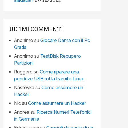
affidabili?
13/12/2024
ULTIMI COMMENTI
Anonimo
su
Giocare Dama con il Pc
Gratis
Anonimo
su
TestDisk Recupero
Partizioni
Ruggero
su
Come riparare una
pendrive USB rotta tramite Linux
Nastoyka
su
Come assumere un
Hacker
Nic
su
Come assumere un Hacker
Andrea
su
Ricerca Numeri Telefonici
in Germania
Eden Laurin
su
Consigli da parte di un