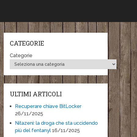
CATEGORIE
Categorie
ULTIMI ARTICOLI
Recuperare chiave BitLocker
26/11/2025
Nitazeni: la droga che sta uccidendo
più del fentanyl
16/11/2025