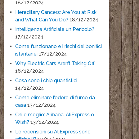
18/12/2024
Hereditary Cancers: Are You at Risk
and What Can You Do?
18/12/2024
Intelligenza Artificiale un Pericolo?
17/12/2024
Come funzionano e i rischi dei bonifici
istantanei
17/12/2024
Why Electric Cars Aren’t Taking Off
16/12/2024
Cosa sono i chip quantistici
14/12/2024
Come eliminare l’odore di fumo da
casa
13/12/2024
Chi è meglio: Alibaba, AliExpress o
Wish?
13/12/2024
Le recensioni su AliExpress sono