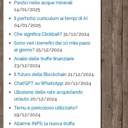
Pestici nelle acque minerali
14/01/2025
Il perfetto curriculum ai tempi di AI
04/01/2025
Che significa Clickbait?
31/12/2024
Sono veri i benefici dei 10 mila passi
al giorno?
25/12/2024
Analisi delle truffe finanziarie
23/12/2024
Il futuro della Blockchain
21/12/2024
ChatGPT su WhatsApp
20/12/2024
L’illusione delle rate acquistando
un’auto
20/12/2024
Temu è pericoloso utilizzarlo?
19/12/2024
Allarme INPS: la nuova truffa