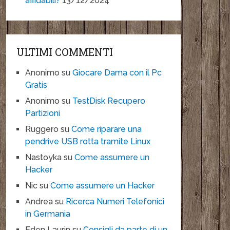
affidabili?
13/12/2024
ULTIMI COMMENTI
Anonimo
su
Giocare Dama con il Pc
Gratis
Anonimo
su
TestDisk Recupero
Partizioni
Ruggero
su
Come riparare una
pendrive USB rotta tramite Linux
Nastoyka
su
Come assumere un
Hacker
Nic
su
Come assumere un Hacker
Andrea
su
Ricerca Numeri Telefonici
in Germania
Eden Laurin
su
Consigli da parte di un