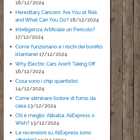
18/12/2024
Hereditary Cancers: Are You at Risk
and What Can You Do?
18/12/2024
Intelligenza Artificiale un Pericolo?
17/12/2024
Come funzionano e i rischi dei bonifici
istantanei
17/12/2024
Why Electric Cars Aren’t Taking Off
16/12/2024
Cosa sono i chip quantistici
14/12/2024
Come eliminare l’odore di fumo da
casa
13/12/2024
Chi è meglio: Alibaba, AliExpress o
Wish?
13/12/2024
Le recensioni su AliExpress sono