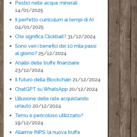
Pestici nelle acque minerali
14/01/2025
Il perfetto curriculum ai tempi di AI
04/01/2025
Che significa Clickbait?
31/12/2024
Sono veri i benefici dei 10 mila passi
al giorno?
25/12/2024
Analisi delle truffe finanziarie
23/12/2024
Il futuro della Blockchain
21/12/2024
ChatGPT su WhatsApp
20/12/2024
L’illusione delle rate acquistando
un’auto
20/12/2024
Temu è pericoloso utilizzarlo?
19/12/2024
Allarme INPS: la nuova truffa