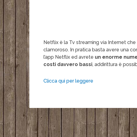
Netflix è la Tv streaming via Internet che
clamoroso. In pratica basta avere una con
l’app Netflix ed avrete
un enorme numero
costi davvero bassi
, addirittura è poss
Clicca qui per leggere