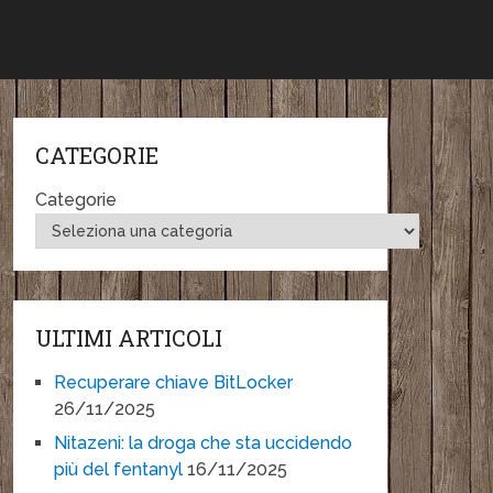
CATEGORIE
Categorie
ULTIMI ARTICOLI
Recuperare chiave BitLocker
26/11/2025
Nitazeni: la droga che sta uccidendo
più del fentanyl
16/11/2025