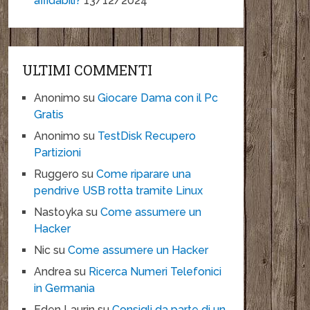
affidabili?
13/12/2024
ULTIMI COMMENTI
Anonimo
su
Giocare Dama con il Pc
Gratis
Anonimo
su
TestDisk Recupero
Partizioni
Ruggero
su
Come riparare una
pendrive USB rotta tramite Linux
Nastoyka
su
Come assumere un
Hacker
Nic
su
Come assumere un Hacker
Andrea
su
Ricerca Numeri Telefonici
in Germania
Eden Laurin
su
Consigli da parte di un