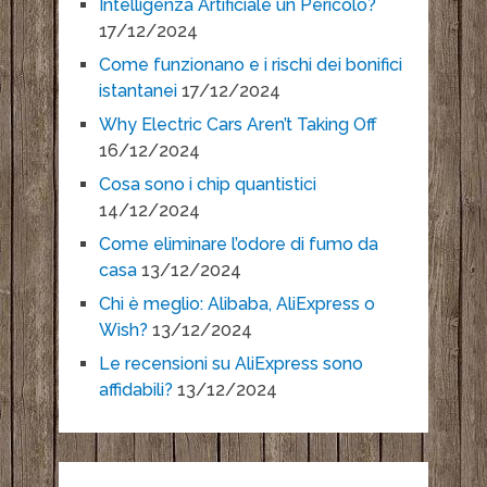
Intelligenza Artificiale un Pericolo?
17/12/2024
Come funzionano e i rischi dei bonifici
istantanei
17/12/2024
Why Electric Cars Aren’t Taking Off
16/12/2024
Cosa sono i chip quantistici
14/12/2024
Come eliminare l’odore di fumo da
casa
13/12/2024
Chi è meglio: Alibaba, AliExpress o
Wish?
13/12/2024
Le recensioni su AliExpress sono
affidabili?
13/12/2024