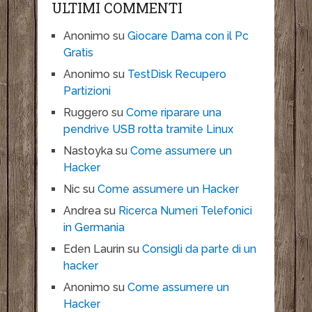
ULTIMI COMMENTI
Anonimo
su
Giocare Dama con il Pc
Gratis
Anonimo
su
TestDisk Recupero
Partizioni
Ruggero
su
Come riparare una
pendrive USB rotta tramite Linux
Nastoyka
su
Come assumere un
Hacker
Nic
su
Come assumere un Hacker
Andrea
su
Ricerca Numeri Telefonici
in Germania
Eden Laurin
su
Consigli da parte di un
hacker
Anonimo
su
Come assumere un
Hacker