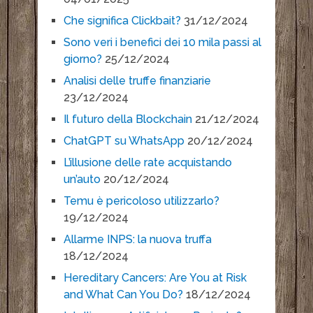
Che significa Clickbait?
31/12/2024
Sono veri i benefici dei 10 mila passi al
giorno?
25/12/2024
Analisi delle truffe finanziarie
23/12/2024
Il futuro della Blockchain
21/12/2024
ChatGPT su WhatsApp
20/12/2024
L’illusione delle rate acquistando
un’auto
20/12/2024
Temu è pericoloso utilizzarlo?
19/12/2024
Allarme INPS: la nuova truffa
18/12/2024
Hereditary Cancers: Are You at Risk
and What Can You Do?
18/12/2024