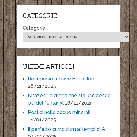
CATEGORIE
Categorie
ULTIMI ARTICOLI
Recuperare chiave BitLocker
26/11/2025
Nitazeni: la droga che sta uccidendo
più del fentanyl
16/11/2025
Pestici nelle acque minerali
14/01/2025
Il perfetto curriculum ai tempi di AI
04/01/2025