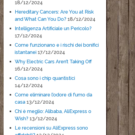
18/12/2024
Hereditary Cancers: Are You at Risk
and What Can You Do?
18/12/2024
Intelligenza Artificiale un Pericolo?
17/12/2024
Come funzionano e i rischi dei bonifici
istantanei
17/12/2024
Why Electric Cars Aren’t Taking Off
16/12/2024
Cosa sono i chip quantistici
14/12/2024
Come eliminare l’odore di fumo da
casa
13/12/2024
Chi è meglio: Alibaba, AliExpress o
Wish?
13/12/2024
Le recensioni su AliExpress sono