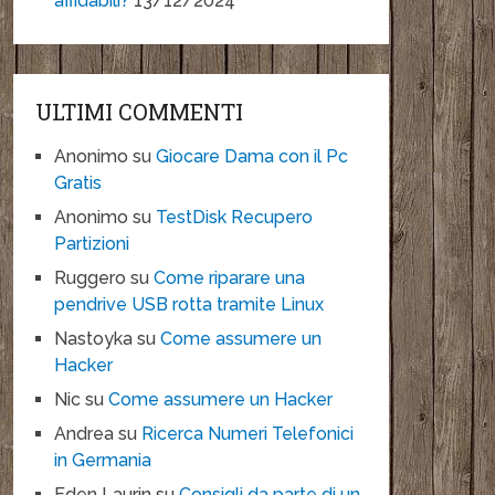
affidabili?
13/12/2024
ULTIMI COMMENTI
Anonimo
su
Giocare Dama con il Pc
Gratis
Anonimo
su
TestDisk Recupero
Partizioni
Ruggero
su
Come riparare una
pendrive USB rotta tramite Linux
Nastoyka
su
Come assumere un
Hacker
Nic
su
Come assumere un Hacker
Andrea
su
Ricerca Numeri Telefonici
in Germania
Eden Laurin
su
Consigli da parte di un