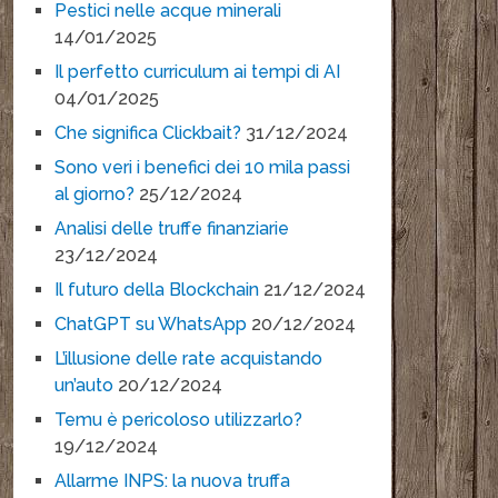
Pestici nelle acque minerali
14/01/2025
Il perfetto curriculum ai tempi di AI
04/01/2025
Che significa Clickbait?
31/12/2024
Sono veri i benefici dei 10 mila passi
al giorno?
25/12/2024
Analisi delle truffe finanziarie
23/12/2024
Il futuro della Blockchain
21/12/2024
ChatGPT su WhatsApp
20/12/2024
L’illusione delle rate acquistando
un’auto
20/12/2024
Temu è pericoloso utilizzarlo?
19/12/2024
Allarme INPS: la nuova truffa