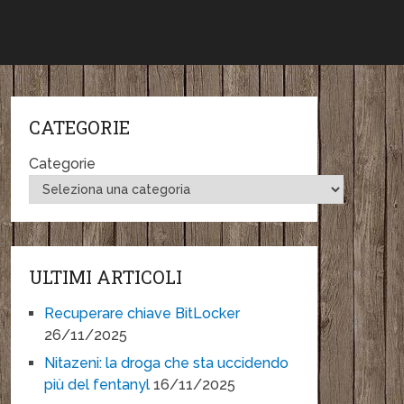
CATEGORIE
Categorie
ULTIMI ARTICOLI
Recuperare chiave BitLocker
26/11/2025
Nitazeni: la droga che sta uccidendo
più del fentanyl
16/11/2025