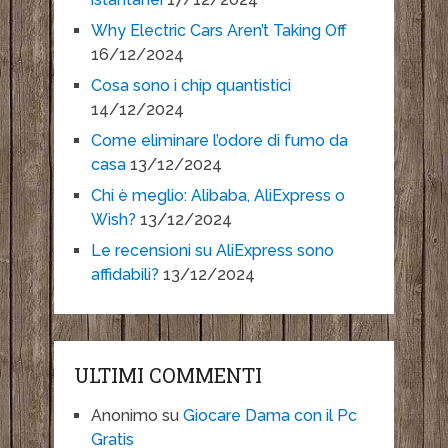
Why Electric Cars Aren’t Taking Off
16/12/2024
Cosa sono i chip quantistici
14/12/2024
Come eliminare l’odore di fumo da
casa
13/12/2024
Chi è meglio: Alibaba, AliExpress o
Wish?
13/12/2024
Le recensioni su AliExpress sono
affidabili?
13/12/2024
ULTIMI COMMENTI
Anonimo
su
Giocare Dama con il Pc
Gratis