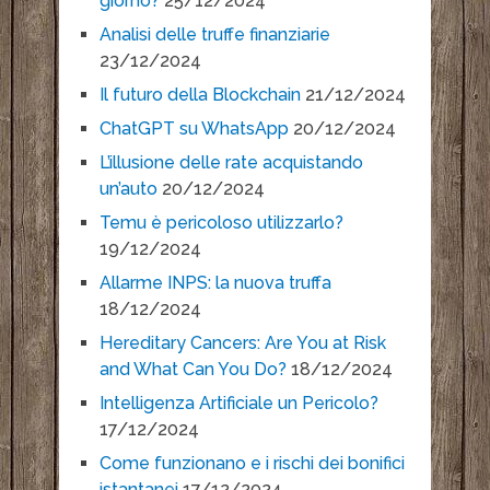
giorno?
25/12/2024
Analisi delle truffe finanziarie
23/12/2024
Il futuro della Blockchain
21/12/2024
ChatGPT su WhatsApp
20/12/2024
L’illusione delle rate acquistando
un’auto
20/12/2024
Temu è pericoloso utilizzarlo?
19/12/2024
Allarme INPS: la nuova truffa
18/12/2024
Hereditary Cancers: Are You at Risk
and What Can You Do?
18/12/2024
Intelligenza Artificiale un Pericolo?
17/12/2024
Come funzionano e i rischi dei bonifici
istantanei
17/12/2024