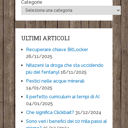
Categorie
ULTIMI ARTICOLI
Recuperare chiave BitLocker
26/11/2025
Nitazeni: la droga che sta uccidendo
più del fentanyl
16/11/2025
Pestici nelle acque minerali
14/01/2025
Il perfetto curriculum ai tempi di AI
04/01/2025
Che significa Clickbait?
31/12/2024
Sono veri i benefici dei 10 mila passi al