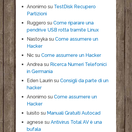
Anonimo
su
TestDisk Recupero
Partizioni
Ruggero
su
Come riparare una
pendrive USB rotta tramite Linux
Nastoyka
su
Come assumere un
Hacker
Nic
su
Come assumere un Hacker
Andrea
su
Ricerca Numeri Telefonici
in Germania
Eden Laurin
su
Consigli da parte di un
hacker
Anonimo
su
Come assumere un
Hacker
luisito
su
Manuali Gratuiti Autocad
agnese
su
Antivirus Total AV è una
bufala