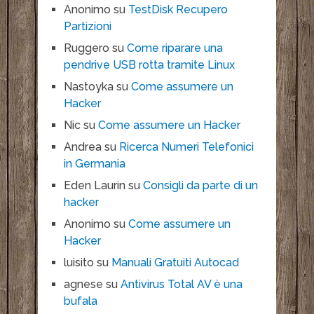
Anonimo
su
TestDisk Recupero
Partizioni
Ruggero
su
Come riparare una
pendrive USB rotta tramite Linux
Nastoyka
su
Come assumere un
Hacker
Nic
su
Come assumere un Hacker
Andrea
su
Ricerca Numeri Telefonici
in Germania
Eden Laurin
su
Consigli da parte di un
hacker
Anonimo
su
Come assumere un
Hacker
luisito
su
Manuali Gratuiti Autocad
agnese
su
Antivirus Total AV è una
bufala