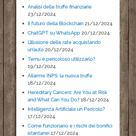
Analisi delle truffe finanziarie
23/12/2024
Il futuro della Blockchain
21/12/2024
ChatGPT su WhatsApp
20/12/2024
L’illusione delle rate acquistando
un’auto
20/12/2024
Temu è pericoloso utilizzarlo?
19/12/2024
Allarme INPS: la nuova truffa
18/12/2024
Hereditary Cancers: Are You at Risk
and What Can You Do?
18/12/2024
Intelligenza Artificiale un Pericolo?
17/12/2024
Come funzionano e i rischi dei bonifici
istantanei
17/12/2024