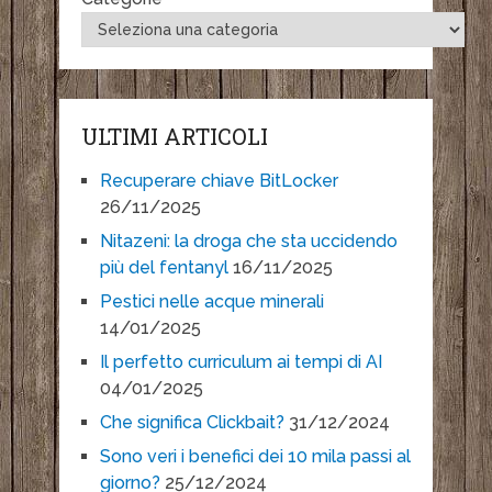
ULTIMI ARTICOLI
Recuperare chiave BitLocker
26/11/2025
Nitazeni: la droga che sta uccidendo
più del fentanyl
16/11/2025
Pestici nelle acque minerali
14/01/2025
Il perfetto curriculum ai tempi di AI
04/01/2025
Che significa Clickbait?
31/12/2024
Sono veri i benefici dei 10 mila passi al
giorno?
25/12/2024