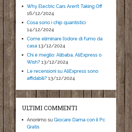
Why Electric Cars Aren’t Taking Off
16/12/2024
Cosa sono i chip quantistici
14/12/2024
Come eliminare l’odore di fumo da
casa
13/12/2024
Chi è meglio: Alibaba, AliExpress o
Wish?
13/12/2024
Le recensioni su AliExpress sono
affidabili?
13/12/2024
ULTIMI COMMENTI
Anonimo
su
Giocare Dama con il Pc
Gratis