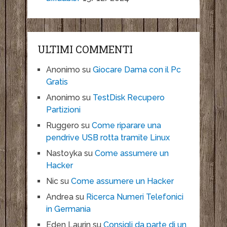
ULTIMI COMMENTI
Anonimo
su
Giocare Dama con il Pc
Gratis
Anonimo
su
TestDisk Recupero
Partizioni
Ruggero
su
Come riparare una
pendrive USB rotta tramite Linux
Nastoyka
su
Come assumere un
Hacker
Nic
su
Come assumere un Hacker
Andrea
su
Ricerca Numeri Telefonici
in Germania
Eden Laurin
su
Consigli da parte di un