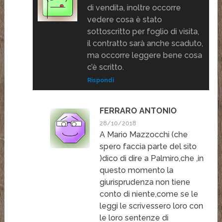
di vendita, inoltre occorre
vedere cosa è stato
sottoscritto per foglio di visita,
il contratto sarà anche scaduto,
ma occorre leggere bene cosa
c’è scritto.
Rispondi
FERRARO ANTONIO
28/10/2018
A Mario Mazzocchi (che
spero faccia parte del sito
)dico di dire a Palmiro,che ,in
questo momento la
giurisprudenza non tiene
conto di niente,come se le
leggi le scrivessero loro con
le loro sentenze di