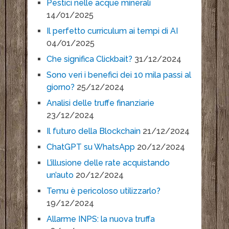
Pestici nelle acque minerali
14/01/2025
Il perfetto curriculum ai tempi di AI
04/01/2025
Che significa Clickbait?
31/12/2024
Sono veri i benefici dei 10 mila passi al
giorno?
25/12/2024
Analisi delle truffe finanziarie
23/12/2024
Il futuro della Blockchain
21/12/2024
ChatGPT su WhatsApp
20/12/2024
L’illusione delle rate acquistando
un’auto
20/12/2024
Temu è pericoloso utilizzarlo?
19/12/2024
Allarme INPS: la nuova truffa