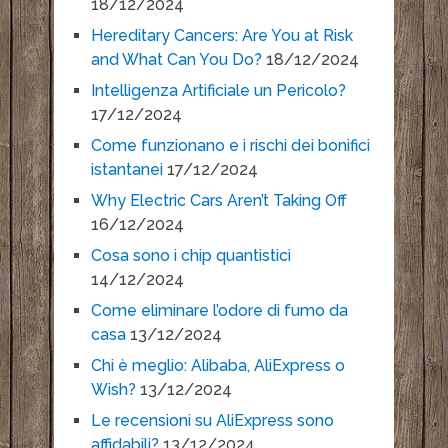
18/12/2024
Hereditary Cancers: Are You at Risk
and What Can You Do?
18/12/2024
Intelligenza Artificiale un Pericolo?
17/12/2024
Come funzionano e i rischi dei bonifici
istantanei
17/12/2024
Why Electric Cars Aren’t Taking Off
16/12/2024
Cosa sono i chip quantistici
14/12/2024
Come eliminare l’odore di fumo da
casa
13/12/2024
Chi è meglio: Alibaba, AliExpress o
Wish?
13/12/2024
Le recensioni su AliExpress sono
affidabili?
13/12/2024