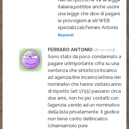
italiana,potrbbe anche uscire
una legge che dice di pagare
le provvigioni ai siti WEB
specializzati.Ferraro Antonio
Rispondi
FERRARO ANTONIO
28/10/2018
Sono stato da poco condannato a
pagare un’importante cifra su una
sentenza che sintetizzo:Incarico
ad agenzia,fine incarico,lettera dei
nominativi che hanno visitato,anno
di rispetto (art 1755) passano circa
due anni,, non ho piu’ contatti con
l’agenzia ,vendo ad un nominativo
della lista privatamente. Il giudice
non tiene conto dell’incarico
(chiamiamolo pure