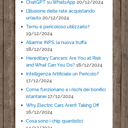
ChatGPT su WhatsApp
20/12/2024
L’illusione delle rate acquistando
un’auto
20/12/2024
Temu è pericoloso utilizzarlo?
19/12/2024
Allarme INPS: la nuova truffa
18/12/2024
Hereditary Cancers: Are You at Risk
and What Can You Do?
18/12/2024
Intelligenza Artificiale un Pericolo?
17/12/2024
Come funzionano e i rischi dei bonifici
istantanei
17/12/2024
Why Electric Cars Aren’t Taking Off
16/12/2024
Cosa sono i chip quantistici
14/12/2024