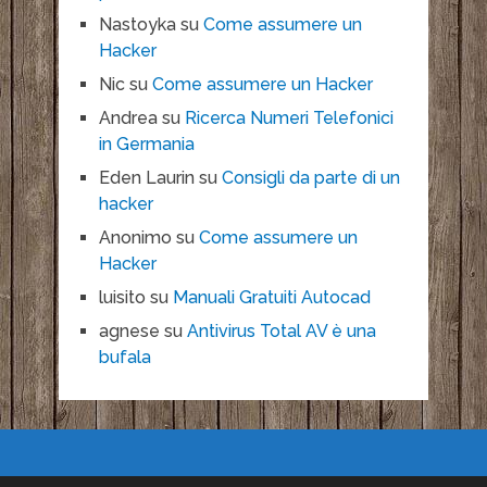
Nastoyka
su
Come assumere un
Hacker
Nic
su
Come assumere un Hacker
Andrea
su
Ricerca Numeri Telefonici
in Germania
Eden Laurin
su
Consigli da parte di un
hacker
Anonimo
su
Come assumere un
Hacker
luisito
su
Manuali Gratuiti Autocad
agnese
su
Antivirus Total AV è una
bufala