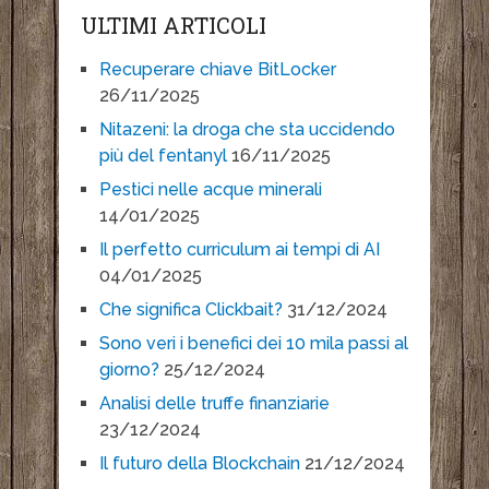
ULTIMI ARTICOLI
Recuperare chiave BitLocker
26/11/2025
Nitazeni: la droga che sta uccidendo
più del fentanyl
16/11/2025
Pestici nelle acque minerali
14/01/2025
Il perfetto curriculum ai tempi di AI
04/01/2025
Che significa Clickbait?
31/12/2024
Sono veri i benefici dei 10 mila passi al
giorno?
25/12/2024
Analisi delle truffe finanziarie
23/12/2024
Il futuro della Blockchain
21/12/2024