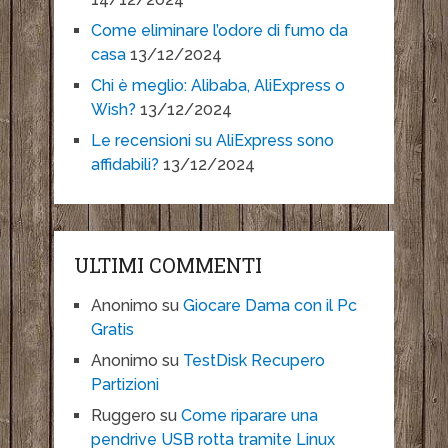
Come eliminare l’odore di fumo da
casa
13/12/2024
Chi è meglio: Alibaba, AliExpress o
Wish?
13/12/2024
Le recensioni su AliExpress sono
affidabili?
13/12/2024
ULTIMI COMMENTI
Anonimo
su
Giocare Dama con il Pc
Gratis
Anonimo
su
TestDisk Recupero
Partizioni
Ruggero
su
Come riparare una
pendrive USB rotta tramite Linux