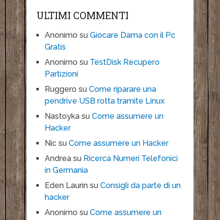
ULTIMI COMMENTI
Anonimo
su
Giocare Dama con il Pc
Gratis
Anonimo
su
TestDisk Recupero
Partizioni
Ruggero
su
Come riparare una
pendrive USB rotta tramite Linux
Nastoyka
su
Come assumere un
Hacker
Nic
su
Come assumere un Hacker
Andrea
su
Ricerca Numeri Telefonici
in Germania
Eden Laurin
su
Consigli da parte di un
hacker
Anonimo
su
Come assumere un