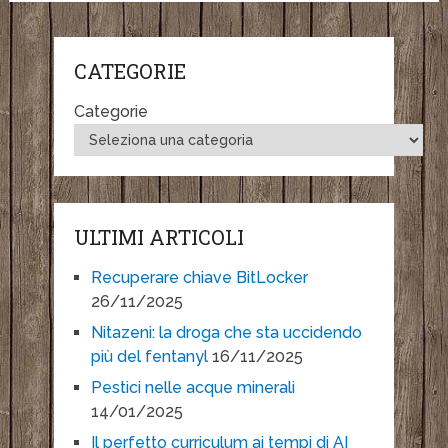
CATEGORIE
Categorie
ULTIMI ARTICOLI
Recuperare chiave BitLocker
26/11/2025
Nitazeni: la droga che sta uccidendo
più del fentanyl
16/11/2025
Pestici nelle acque minerali
14/01/2025
Il perfetto curriculum ai tempi di AI