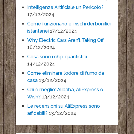
Intelligenza Artificiale un Pericolo?
17/12/2024
Come funzionano e i rischi dei bonifici
istantanei
17/12/2024
Why Electric Cars Aren’t Taking Off
16/12/2024
Cosa sono i chip quantistici
14/12/2024
Come eliminare l’odore di fumo da
casa
13/12/2024
Chi è meglio: Alibaba, AliExpress o
Wish?
13/12/2024
Le recensioni su AliExpress sono
affidabili?
13/12/2024