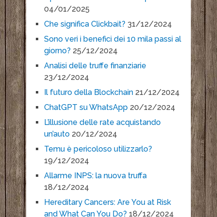
04/01/2025
Che significa Clickbait?
31/12/2024
Sono veri i benefici dei 10 mila passi al
giorno?
25/12/2024
Analisi delle truffe finanziarie
23/12/2024
Il futuro della Blockchain
21/12/2024
ChatGPT su WhatsApp
20/12/2024
L’illusione delle rate acquistando
un’auto
20/12/2024
Temu è pericoloso utilizzarlo?
19/12/2024
Allarme INPS: la nuova truffa
18/12/2024
Hereditary Cancers: Are You at Risk
and What Can You Do?
18/12/2024