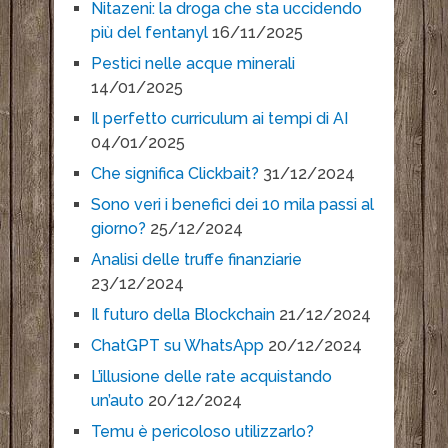
Nitazeni: la droga che sta uccidendo
più del fentanyl
16/11/2025
Pestici nelle acque minerali
14/01/2025
Il perfetto curriculum ai tempi di AI
04/01/2025
Che significa Clickbait?
31/12/2024
Sono veri i benefici dei 10 mila passi al
giorno?
25/12/2024
Analisi delle truffe finanziarie
23/12/2024
Il futuro della Blockchain
21/12/2024
ChatGPT su WhatsApp
20/12/2024
L’illusione delle rate acquistando
un’auto
20/12/2024
Temu è pericoloso utilizzarlo?