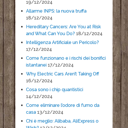
19/12/2024
Allarme INPS: la nuova truffa
18/12/2024
Hereditary Cancers: Are You at Risk
and What Can You Do?
18/12/2024
Intelligenza Artificiale un Pericolo?
17/12/2024
Come funzionano e i rischi dei bonifici
istantanei
17/12/2024
Why Electric Cars Aren’t Taking Off
16/12/2024
Cosa sono i chip quantistici
14/12/2024
Come eliminare l’odore di fumo da
casa
13/12/2024
Chi è meglio: Alibaba, AliExpress o
Wish?
13/12/2024