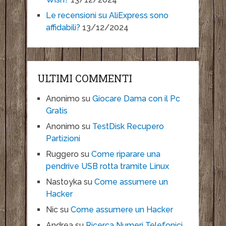
Le recensioni su AliExpress sono
affidabili?
13/12/2024
ULTIMI COMMENTI
Anonimo
su
Giocare Dama con il Pc
Gratis
Anonimo
su
TestDisk Recupero
Partizioni
Ruggero
su
Come riparare una
pendrive USB rotta tramite Linux
Nastoyka
su
Come assumere un
Hacker
Nic
su
Come assumere un Hacker
Andrea
su
Ricerca Numeri Telefonici