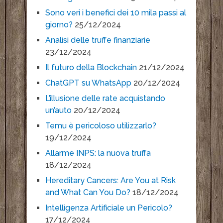
Sono veri i benefici dei 10 mila passi al
giorno?
25/12/2024
Analisi delle truffe finanziarie
23/12/2024
Il futuro della Blockchain
21/12/2024
ChatGPT su WhatsApp
20/12/2024
L’illusione delle rate acquistando
un’auto
20/12/2024
Temu è pericoloso utilizzarlo?
19/12/2024
Allarme INPS: la nuova truffa
18/12/2024
Hereditary Cancers: Are You at Risk
and What Can You Do?
18/12/2024
Intelligenza Artificiale un Pericolo?
17/12/2024