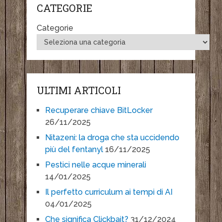
CATEGORIE
Categorie
ULTIMI ARTICOLI
Recuperare chiave BitLocker
26/11/2025
Nitazeni: la droga che sta uccidendo
più del fentanyl
16/11/2025
Pestici nelle acque minerali
14/01/2025
Il perfetto curriculum ai tempi di AI
04/01/2025
Che significa Clickbait?
31/12/2024