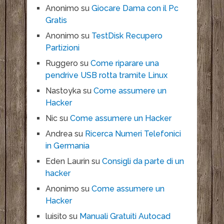
Anonimo
su
Giocare Dama con il Pc
Gratis
Anonimo
su
TestDisk Recupero
Partizioni
Ruggero
su
Come riparare una
pendrive USB rotta tramite Linux
Nastoyka
su
Come assumere un
Hacker
Nic
su
Come assumere un Hacker
Andrea
su
Ricerca Numeri Telefonici
in Germania
Eden Laurin
su
Consigli da parte di un
hacker
Anonimo
su
Come assumere un
Hacker
luisito
su
Manuali Gratuiti Autocad