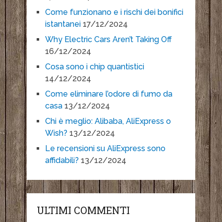
Come funzionano e i rischi dei bonifici
istantanei
17/12/2024
Why Electric Cars Aren’t Taking Off
16/12/2024
Cosa sono i chip quantistici
14/12/2024
Come eliminare l’odore di fumo da
casa
13/12/2024
Chi è meglio: Alibaba, AliExpress o
Wish?
13/12/2024
Le recensioni su AliExpress sono
affidabili?
13/12/2024
ULTIMI COMMENTI