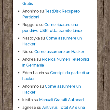
Gratis
Anonimo
su
TestDisk Recupero
Partizioni
Ruggero
su
Come riparare una
pendrive USB rotta tramite Linux
Nastoyka
su
Come assumere un
Hacker
Nic
su
Come assumere un Hacker
Andrea
su
Ricerca Numeri Telefonici
in Germania
Eden Laurin
su
Consigli da parte di un
hacker
Anonimo
su
Come assumere un
Hacker
luisito
su
Manuali Gratuiti Autocad
agnese
su
Antivirus Total AV è una