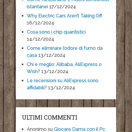
istantanei
17/12/2024
Why Electric Cars Aren’t Taking Off
16/12/2024
Cosa sono i chip quantistici
14/12/2024
Come eliminare l’odore di fumo da
casa
13/12/2024
Chi è meglio: Alibaba, AliExpress o
Wish?
13/12/2024
Le recensioni su AliExpress sono
affidabili?
13/12/2024
ULTIMI COMMENTI
Anonimo
su
Giocare Dama con il Pc