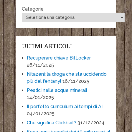
Categorie
ULTIMI ARTICOLI
Recuperare chiave BitLocker
26/11/2025
Nitazeni: la droga che sta uccidendo
più del fentanyl
16/11/2025
Pestici nelle acque minerali
14/01/2025
Il perfetto curriculum ai tempi di AI
04/01/2025
Che significa Clickbait?
31/12/2024
Sono veri i benefici dei 10 mila passi al