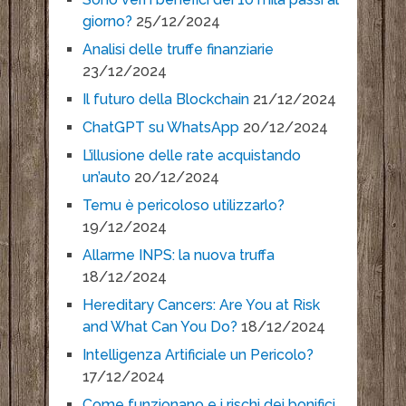
giorno?
25/12/2024
Analisi delle truffe finanziarie
23/12/2024
Il futuro della Blockchain
21/12/2024
ChatGPT su WhatsApp
20/12/2024
L’illusione delle rate acquistando
un’auto
20/12/2024
Temu è pericoloso utilizzarlo?
19/12/2024
Allarme INPS: la nuova truffa
18/12/2024
Hereditary Cancers: Are You at Risk
and What Can You Do?
18/12/2024
Intelligenza Artificiale un Pericolo?
17/12/2024
Come funzionano e i rischi dei bonifici