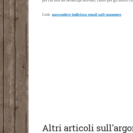
per chi non ha Javascript attivato, l'altro per gli utenti c
Link:
nascondere indirizzo email agli spammer
.
Altri articoli sull'ar