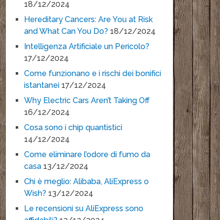
18/12/2024
Hereditary Cancers: Are You at Risk
and What Can You Do?
18/12/2024
Intelligenza Artificiale un Pericolo?
17/12/2024
Come funzionano e i rischi dei bonifici
istantanei
17/12/2024
Why Electric Cars Aren’t Taking Off
16/12/2024
Cosa sono i chip quantistici
14/12/2024
Come eliminare l’odore di fumo da
casa
13/12/2024
Chi è meglio: Alibaba, AliExpress o
Wish?
13/12/2024
Le recensioni su AliExpress sono