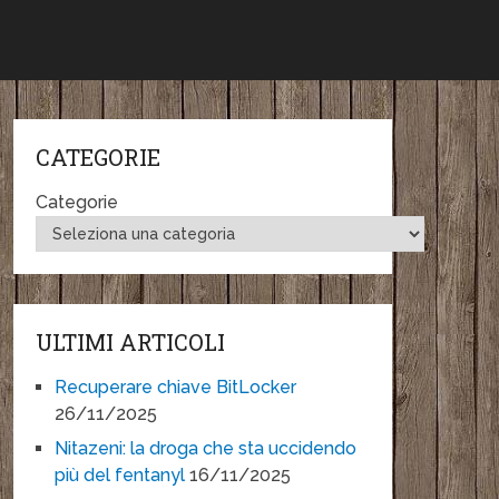
CATEGORIE
Categorie
ULTIMI ARTICOLI
Recuperare chiave BitLocker
26/11/2025
Nitazeni: la droga che sta uccidendo
più del fentanyl
16/11/2025