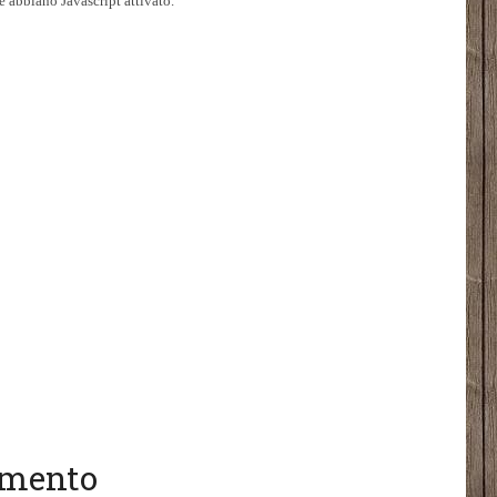
he abbiano Javascript attivato.
gomento