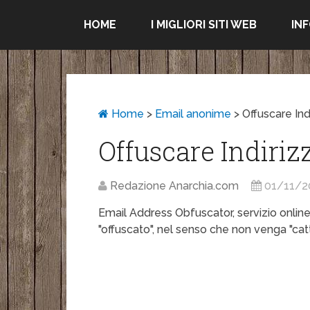
HOME
I MIGLIORI SITI WEB
IN
Home
>
Email anonime
>
Offuscare Ind
Offuscare Indiriz
Redazione Anarchia.com
01/11/2
Email Address Obfuscator, servizio online
"offuscato", nel senso che non venga "cat