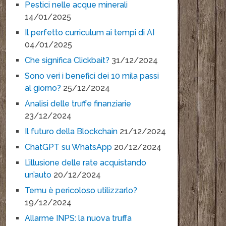
Pestici nelle acque minerali
14/01/2025
Il perfetto curriculum ai tempi di AI
04/01/2025
Che significa Clickbait?
31/12/2024
Sono veri i benefici dei 10 mila passi
al giorno?
25/12/2024
Analisi delle truffe finanziarie
23/12/2024
Il futuro della Blockchain
21/12/2024
ChatGPT su WhatsApp
20/12/2024
L’illusione delle rate acquistando
un’auto
20/12/2024
Temu è pericoloso utilizzarlo?
19/12/2024
Allarme INPS: la nuova truffa