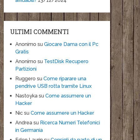
affidabili?
13/12/2024
ULTIMI COMMENTI
Anonimo
su
Giocare Dama con il Pc
Gratis
Anonimo
su
TestDisk Recupero
Partizioni
Ruggero
su
Come riparare una
pendrive USB rotta tramite Linux
Nastoyka
su
Come assumere un
Hacker
Nic
su
Come assumere un Hacker
Andrea
su
Ricerca Numeri Telefonici
in Germania
Eden Laurin
su
Consigli da parte di un