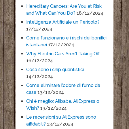
Hereditary Cancers: Are You at Risk
and What Can You Do?
18/12/2024
Intelligenza Artificiale un Pericolo?
17/12/2024
Come funzionano e i rischi dei bonifici
istantanei
17/12/2024
Why Electric Cars Aren’t Taking Off
16/12/2024
Cosa sono i chip quantistici
14/12/2024
Come eliminare l’odore di fumo da
casa
13/12/2024
Chi è meglio: Alibaba, AliExpress o
Wish?
13/12/2024
Le recensioni su AliExpress sono
affidabili?
13/12/2024