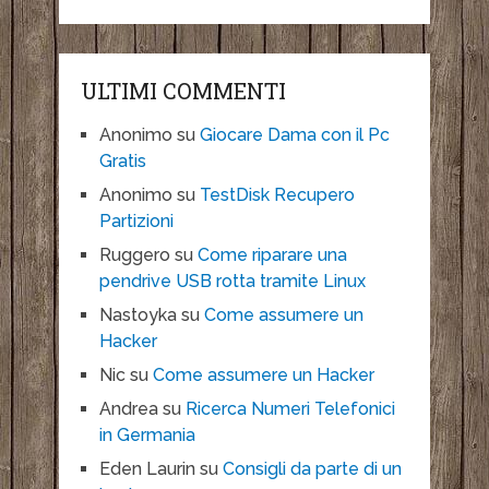
ULTIMI COMMENTI
Anonimo
su
Giocare Dama con il Pc
Gratis
Anonimo
su
TestDisk Recupero
Partizioni
Ruggero
su
Come riparare una
pendrive USB rotta tramite Linux
Nastoyka
su
Come assumere un
Hacker
Nic
su
Come assumere un Hacker
Andrea
su
Ricerca Numeri Telefonici
in Germania
Eden Laurin
su
Consigli da parte di un