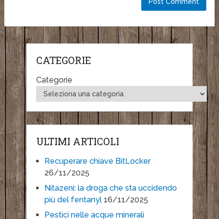
CATEGORIE
Categorie
ULTIMI ARTICOLI
Recuperare chiave BitLocker
26/11/2025
Nitazeni: la droga che sta uccidendo
più del fentanyl
16/11/2025
Pestici nelle acque minerali