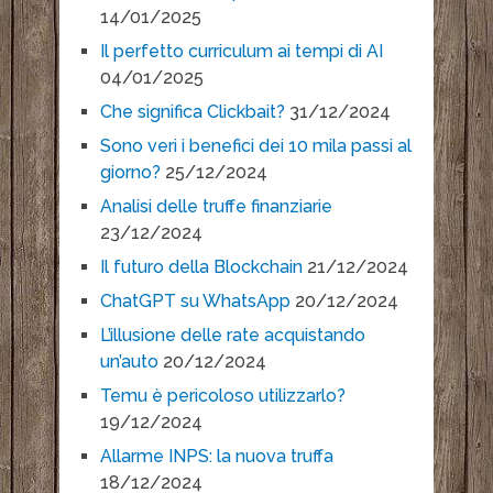
14/01/2025
Il perfetto curriculum ai tempi di AI
04/01/2025
Che significa Clickbait?
31/12/2024
Sono veri i benefici dei 10 mila passi al
giorno?
25/12/2024
Analisi delle truffe finanziarie
23/12/2024
Il futuro della Blockchain
21/12/2024
ChatGPT su WhatsApp
20/12/2024
L’illusione delle rate acquistando
un’auto
20/12/2024
Temu è pericoloso utilizzarlo?
19/12/2024
Allarme INPS: la nuova truffa
18/12/2024