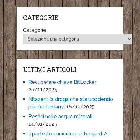
CATEGORIE
Categorie
ULTIMI ARTICOLI
Recuperare chiave BitLocker
26/11/2025
Nitazeni: la droga che sta uccidendo
più del fentanyl
16/11/2025
Pestici nelle acque minerali
14/01/2025
Il perfetto curriculum ai tempi di AI