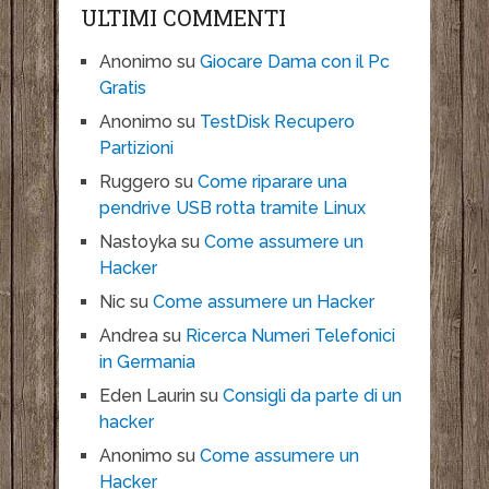
ULTIMI COMMENTI
Anonimo
su
Giocare Dama con il Pc
Gratis
Anonimo
su
TestDisk Recupero
Partizioni
Ruggero
su
Come riparare una
pendrive USB rotta tramite Linux
Nastoyka
su
Come assumere un
Hacker
Nic
su
Come assumere un Hacker
Andrea
su
Ricerca Numeri Telefonici
in Germania
Eden Laurin
su
Consigli da parte di un
hacker
Anonimo
su
Come assumere un
Hacker