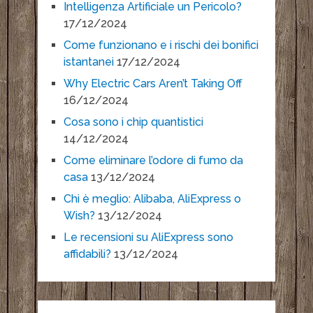
Intelligenza Artificiale un Pericolo?
17/12/2024
Come funzionano e i rischi dei bonifici
istantanei
17/12/2024
Why Electric Cars Aren’t Taking Off
16/12/2024
Cosa sono i chip quantistici
14/12/2024
Come eliminare l’odore di fumo da
casa
13/12/2024
Chi è meglio: Alibaba, AliExpress o
Wish?
13/12/2024
Le recensioni su AliExpress sono
affidabili?
13/12/2024