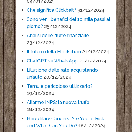
04/01/2025
Che significa Clickbait?
31/12/2024
Sono veri i benefici dei 10 mila passi al
giorno?
25/12/2024
Analisi delle truffe finanziarie
23/12/2024
Il futuro della Blockchain
21/12/2024
ChatGPT su WhatsApp
20/12/2024
L’illusione delle rate acquistando
un’auto
20/12/2024
Temu è pericoloso utilizzarlo?
19/12/2024
Allarme INPS: la nuova truffa
18/12/2024
Hereditary Cancers: Are You at Risk
and What Can You Do?
18/12/2024