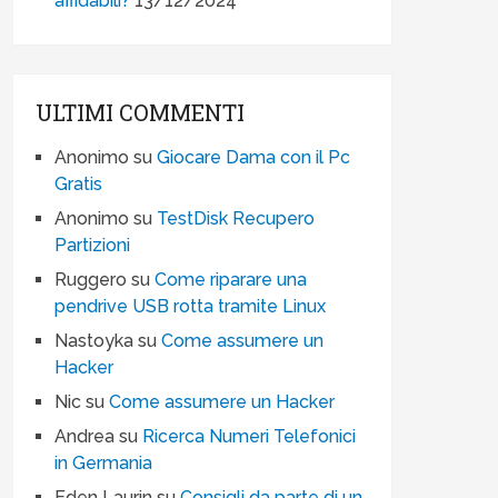
affidabili?
13/12/2024
ULTIMI COMMENTI
Anonimo
su
Giocare Dama con il Pc
Gratis
Anonimo
su
TestDisk Recupero
Partizioni
Ruggero
su
Come riparare una
pendrive USB rotta tramite Linux
Nastoyka
su
Come assumere un
Hacker
Nic
su
Come assumere un Hacker
Andrea
su
Ricerca Numeri Telefonici
in Germania
Eden Laurin
su
Consigli da parte di un