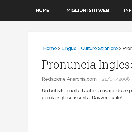
HOME
I MIGLIORI SITI WEB
IN
Home
>
Lingue - Culture Straniere
>
Pron
Pronuncia Ingles
Redazione Anarchia.com
21/09/2008
Un bel sito, molto facile da usare, dove p
parola inglese inserita. Davvero utile!