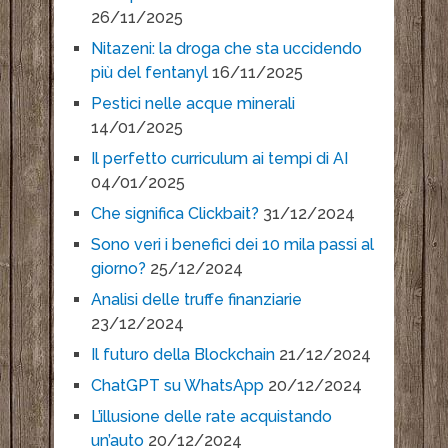
26/11/2025
Nitazeni: la droga che sta uccidendo
più del fentanyl
16/11/2025
Pestici nelle acque minerali
14/01/2025
Il perfetto curriculum ai tempi di AI
04/01/2025
Che significa Clickbait?
31/12/2024
Sono veri i benefici dei 10 mila passi al
giorno?
25/12/2024
Analisi delle truffe finanziarie
23/12/2024
Il futuro della Blockchain
21/12/2024
ChatGPT su WhatsApp
20/12/2024
L’illusione delle rate acquistando
un’auto
20/12/2024