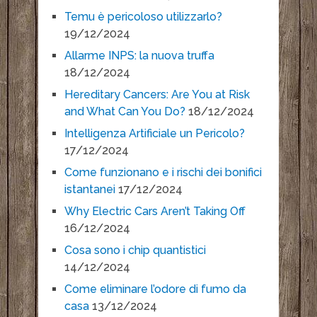
Temu è pericoloso utilizzarlo?
19/12/2024
Allarme INPS: la nuova truffa
18/12/2024
Hereditary Cancers: Are You at Risk
and What Can You Do?
18/12/2024
Intelligenza Artificiale un Pericolo?
17/12/2024
Come funzionano e i rischi dei bonifici
istantanei
17/12/2024
Why Electric Cars Aren’t Taking Off
16/12/2024
Cosa sono i chip quantistici
14/12/2024
Come eliminare l’odore di fumo da
casa
13/12/2024