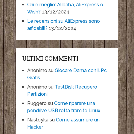
Chi è meglio: Alibaba, AliExpress o
Wish?
13/12/2024
Le recensioni su AliExpress sono
affidabili?
13/12/2024
ULTIMI COMMENTI
Anonimo
su
Giocare Dama con il Pc
Gratis
Anonimo
su
TestDisk Recupero
Partizioni
Ruggero
su
Come riparare una
pendrive USB rotta tramite Linux
Nastoyka
su
Come assumere un
Hacker