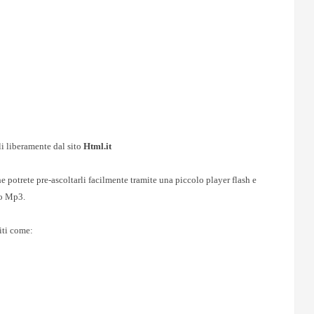
li liberamente dal sito
Html.it
he potrete pre-ascoltarli facilmente tramite una piccolo player flash e
to Mp3.
uiti come: