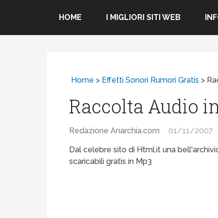
HOME
I MIGLIORI SITI WEB
IN
Home
>
Effetti Sonori Rumori Gratis
>
Rac
Raccolta Audio in
Redazione Anarchia.com
01/11/2007
Dal celebre sito di Html.it una bell'archiv
scaricabili gratis in Mp3