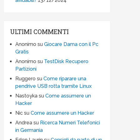
affidabili?
13/12/2024
ULTIMI COMMENTI
Anonimo
su
Giocare Dama con il Pc
Gratis
Anonimo
su
TestDisk Recupero
Partizioni
Ruggero
su
Come riparare una
pendrive USB rotta tramite Linux
Nastoyka
su
Come assumere un
Hacker
Nic
su
Come assumere un Hacker
Andrea
su
Ricerca Numeri Telefonici
in Germania
Eden Laurin
su
Consigli da parte di un