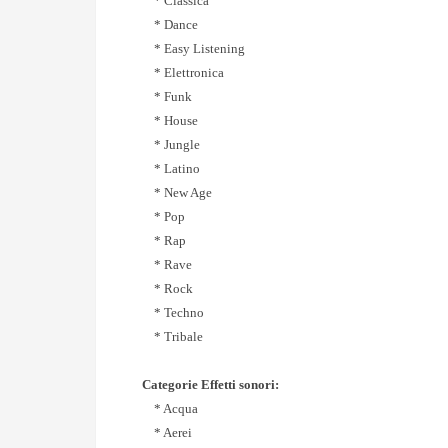
* Classica
* Dance
* Easy Listening
* Elettronica
* Funk
* House
* Jungle
* Latino
* New Age
* Pop
* Rap
* Rave
* Rock
* Techno
* Tribale
Categorie Effetti sonori:
* Acqua
* Aerei